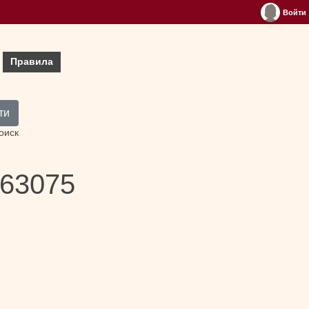
Войти
Правила
ти
оиск
63075