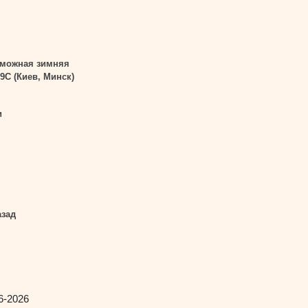
зможная зимняя
9С (Киев, Минск)
и
азад
6-2026