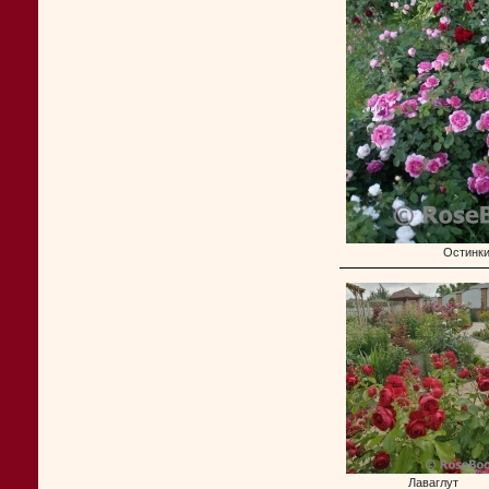
Остинк
Лаваглут