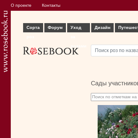
О проекте
Контакты
Сорта
Форум
Уход
Дизайн
Путешес
роз
за
розами
Сады участнико