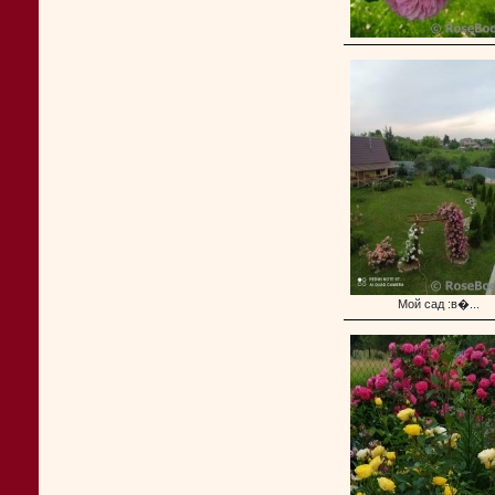
Мой сад :в�...