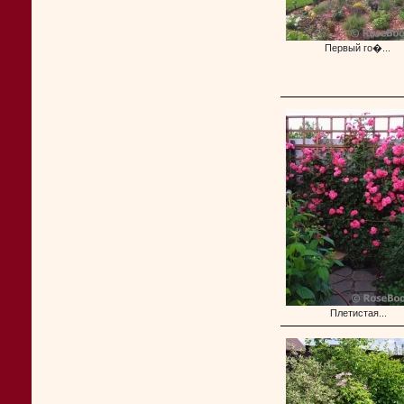
Первый го�...
Плетистая...