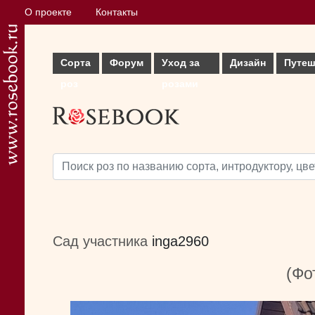
О проекте
Контакты
Сорта
Форум
Уход за
Дизайн
Путеш
роз
розами
Сад участника
inga2960
(Фо