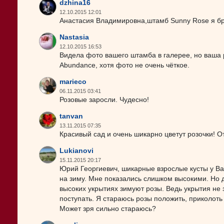
dzhina16
12.10.2015 12:01
Анастасия Владимировна,штамб Sunny Rose я бр
Nastasia
12.10.2015 16:53
Видела фото вашего штамба в галерее, но ваша 
Abundance, хотя фото не очень чёткое.
marieco
06.11.2015 03:41
Розовые заросли. Чудесно!
tanvan
13.11.2015 07:35
Красивый сад и очень шикарно цветут розочки! О
Lukianovi
15.11.2015 20:17
Юрий Георгиевич, шикарные взрослые кусты у Ва
на зиму. Мне показались слишком высокими. Но д
высоких укрытиях зимуют розы. Ведь укрытия не
поступать. Я стараюсь розы положить, приколоть
Может зря сильно стараюсь?