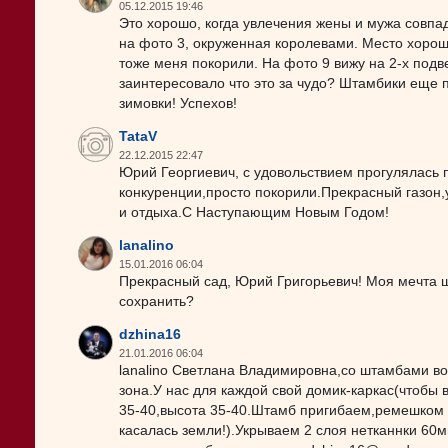
05.12.2015 19:46
Это хорошо, когда увлечения жены и мужа совпад
на фото 3, окруженная королевами. Место хорош
тоже меня покорили. На фото 9 вижу на 2-х подв
заинтересовало что это за чудо? Штамбики еще п
зимовки! Успехов!
TataV
22.12.2015 22:47
Юрий Георгиевич, с удовольствием прогулялась
конкуренции,просто покорили.Прекрасный газон,
и отдыха.С Наступающим Новым Годом!
lanalino
15.01.2016 06:04
Прекрасный сад, Юрий Григорьевич! Моя мечта шт
сохранить?
dzhina16
21.01.2016 06:04
lanalino Светлана Владимировна,со штамбами во
зона.У нас для каждой свой домик-каркас(чтобы 
35-40,высота 35-40.Штамб пригибаем,ремешком 
касалась земли!).Укрываем 2 слоя нетканнки 60