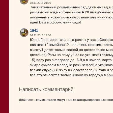
03.11.2016 21:06
Замечательный романтичный сад,даже не сад,а 
розовых кустов,многолетников.А 28 штамбов-это
посажены в ножки почвопокровные или миниатю
идей Вам в оформлении сада!
1941
04.11.2016 12:00
Юрий Георгиевич,эта роза растет у нас в Севаст
называют "семейная".У нее очень жесткие,толсты
высоту.Цветет только весной,но цветов такое мно
цветения).Розы на зиму у нас не укрывают,потому
15),пару раз в феврале до -6-9,а в начале март
зиму,окучиваем молодые розы землей,а укрываю
всякий случай).Я живу в Севастополе 32 года и з
все это относится только к нашему городу,а в Кр
Написать комментарий
Добавлять комментарии могут только авторизированные пол