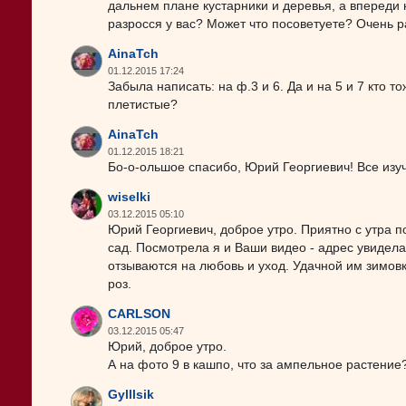
дальнем плане кустарники и деревья, а впереди н
разросся у вас? Может что посоветуете? Очень р
AinaTch
01.12.2015 17:24
Забыла написать: на ф.3 и 6. Да и на 5 и 7 кто то
плетистые?
AinaTch
01.12.2015 18:21
Бо-о-ольшое спасибо, Юрий Георгиевич! Все изуч
wiselki
03.12.2015 05:10
Юрий Георгиевич, доброе утро. Приятно с утра
сад. Посмотрела я и Ваши видео - адрес увидела
отзываются на любовь и уход. Удачной им зимовк
роз.
CARLSON
03.12.2015 05:47
Юрий, доброе утро.
А на фото 9 в кашпо, что за ампельное растение
Gylllsik