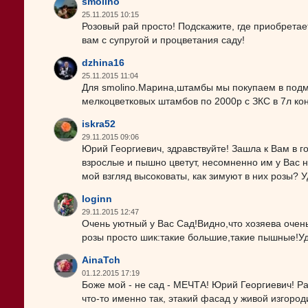
smolino
25.11.2015 10:15
Розовый рай просто! Подскажите, где приобрета
вам с супругой и процветания саду!
dzhina16
25.11.2015 11:04
Для smolino.Марина,штамбы мы покупаем в подм
мелкоцветковых штамбов по 2000р с ЗКС в 7л ко
iskra52
29.11.2015 09:06
Юрий Георгиевич, здравствуйте! Зашла к Вам в го
взрослые и пышно цветут, несомненно им у Вас н
мой взгляд высоковаты, как зимуют в них розы? Уд
loginn
29.11.2015 12:47
Очень уютный у Вас Сад!Видно,что хозяева очен
розы просто шик:такие большие,такие пышные!У
AinaTch
01.12.2015 17:19
Боже мой - не сад - МЕЧТА! Юрий Георгиевич! Рас
что-то именно так, этакий фасад у живой изгород