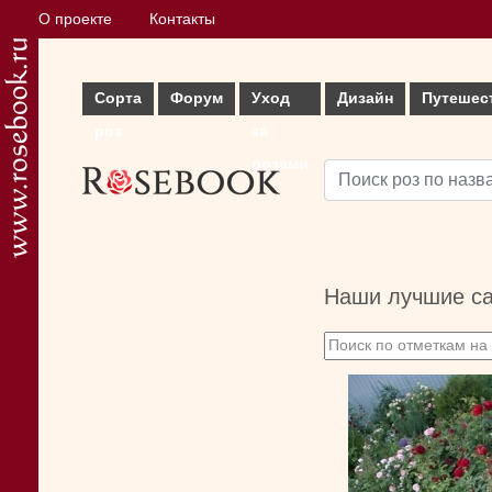
О проекте
Контакты
Сорта
Форум
Уход
Дизайн
Путешес
роз
за
розами
Наши лучшие с