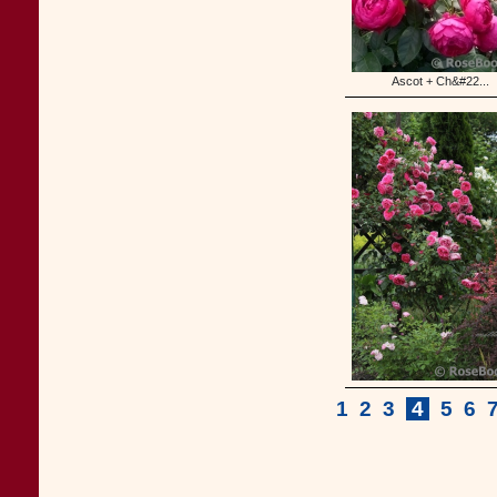
Ascot + Ch&#22...
1
2
3
4
5
6