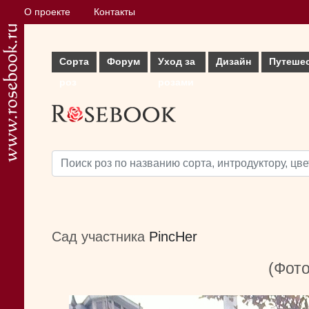
О проекте
Контакты
Сорта
Форум
Уход за
Дизайн
Путеше
роз
розами
Сад участника
PincHer
(Фото