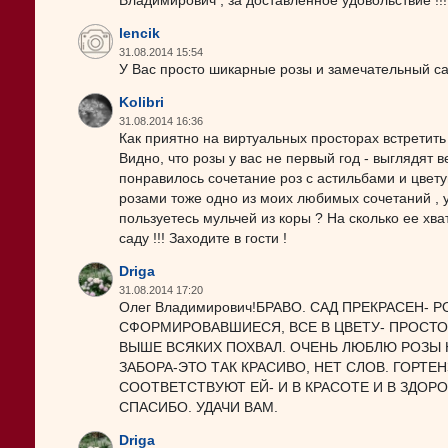
Владимирович , за доставленное удовольствие !!!
lencik
31.08.2014 15:54
У Вас просто шикарные розы и замечательный са
Kolibri
31.08.2014 16:36
Как приятно на виртуальных просторах встретить
Видно, что розы у вас не первый год - выглядят 
понравилось сочетание роз с астильбами и цветущ
розами тоже одно из моих любимых сочетаний , у 
пользуетесь мульчей из коры ? На сколько ее хв
саду !!! Заходите в гости !
Driga
31.08.2014 17:20
Олег Владимирович!БРАВО. САД ПРЕКРАСЕН-
СФОРМИРОВАВШИЕСЯ, ВСЕ В ЦВЕТУ- ПРОСТО 
ВЫШЕ ВСЯКИХ ПОХВАЛ. ОЧЕНЬ ЛЮБЛЮ РОЗЫ 
ЗАБОРА-ЭТО ТАК КРАСИВО, НЕТ СЛОВ. ГОРТЕ
СООТВЕТСТВУЮТ ЕЙ- И В КРАСОТЕ И В ЗДО
СПАСИБО. УДАЧИ ВАМ.
Driga