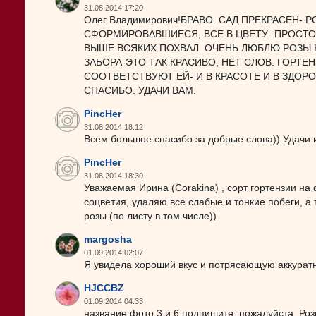
31.08.2014 17:20
Олег Владимирович!БРАВО. САД ПРЕКРАСЕН-
СФОРМИРОВАВШИЕСЯ, ВСЕ В ЦВЕТУ- ПРОСТО 
ВЫШЕ ВСЯКИХ ПОХВАЛ. ОЧЕНЬ ЛЮБЛЮ РОЗЫ 
ЗАБОРА-ЭТО ТАК КРАСИВО, НЕТ СЛОВ. ГОРТЕ
СООТВЕТСТВУЮТ ЕЙ- И В КРАСОТЕ И В ЗДО
СПАСИБО. УДАЧИ ВАМ.
PincHer
31.08.2014 18:12
Всем большое спасибо за добрые слова)) Удачи 
PincHer
31.08.2014 18:30
Уважаемая Ирина (Corakina) , сорт гортензии на 
соцветия, удаляю все слабые и тонкие побеги, а та
розы (по листу в том числе))
margosha
01.09.2014 02:07
Я увидела хороший вкус и потрясающую аккуратн
HJCCBZ
01.09.2014 04:33
название фото 3 и 6 подпишите, пожалуйста. Роз