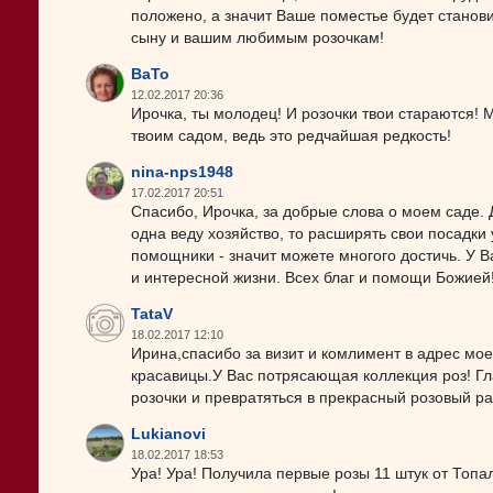
положено, а значит Ваше поместье будет станов
сыну и вашим любимым розочкам!
BaTo
12.02.2017 20:36
Ирочка, ты молодец! И розочки твои стараются! 
твоим садом, ведь это редчайшая редкость!
nina-nps1948
17.02.2017 20:51
Спасибо, Ирочка, за добрые слова о моем саде. Да
одна веду хозяйство, то расширять свои посадки у
помощники - значит можете многого достичь. У Ва
и интересной жизни. Всех благ и помощи Божией!
TataV
18.02.2017 12:10
Ирина,спасибо за визит и комлимент в адрес мо
красавицы.У Вас потрясающая коллекция роз! Гла
розочки и превратяться в прекрасный розовый р
Lukianovi
18.02.2017 18:53
Ура! Ура! Получила первые розы 11 штук от Топа