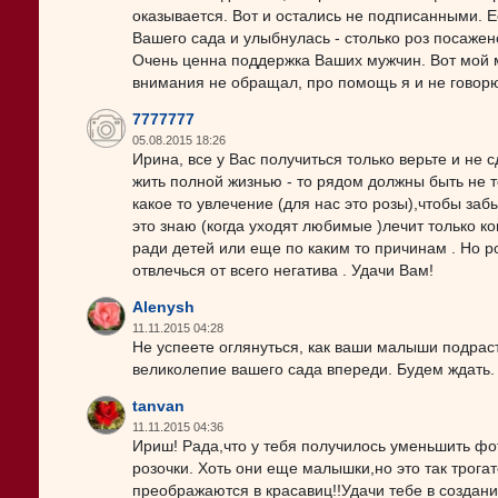
оказывается. Вот и остались не подписанными. Е
Вашего сада и улыбнулась - столько роз посажен
Очень ценна поддержка Ваших мужчин. Вот мой му
внимания не обращал, про помощь я и не говорю 
7777777
05.08.2015 18:26
Ирина, все у Вас получиться только верьте и не 
жить полной жизнью - то рядом должны быть не т
какое то увлечение (для нас это розы),чтобы заб
это знаю (когда уходят любимые )лечит только ко
ради детей или еще по каким то причинам . Но р
отвлечься от всего негатива . Удачи Вам!
Alenysh
11.11.2015 04:28
Не успеете оглянуться, как ваши малыши подрастут
великолепие вашего сада впереди. Будем ждать.
tanvan
11.11.2015 04:36
Ириш! Рада,что у тебя получилось уменьшить фот
розочки. Хоть они еще малышки,но это так трогат
преображаются в красавиц!!Удачи тебе в создани