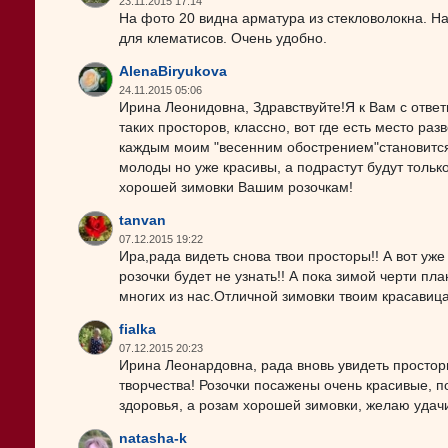
23.11.2015 17:14
На фото 20 видна арматура из стекловолокна. На
для клематисов. Очень удобно.
AlenaBiryukova
24.11.2015 05:06
Ирина Леонидовна, Здравствуйте!Я к Вам с ответ
таких просторов, классно, вот где есть место ра
каждым моим "весенним обострением"становится
молоды но уже красивы, а подрастут будут тольк
хорошей зимовки Вашим розочкам!
tanvan
07.12.2015 19:22
Ира,рада видеть снова твои просторы!! А вот уже
розочки будет не узнать!! А пока зимой черти пла
многих из нас.Отличной зимовки твоим красавица
fialka
07.12.2015 20:23
Ирина Леонардовна, рада вновь увидеть простор
творчества! Розочки посажены очень красивые, п
здоровья, а розам хорошей зимовки, желаю удач
natasha-k