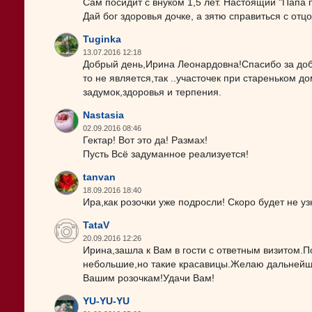
Сам посидит с внуком 1,5 лет. Настоящий "Папа п
Дай бог здоровья дочке, а зятю справиться с отц
Tuginka
13.07.2016 12:18
Добрый день,Ирина Леонардовна!Спасибо за доб
то не является,так ..участочек при стареньком д
задумок,здоровья и терпения.
Nastasia
02.09.2016 08:46
Гектар! Вот это да! Размах!
Пусть Всё задуманное реализуется!
tanvan
18.09.2016 18:40
Ира,как розочки уже подросли! Скоро будет не узн
TataV
20.09.2016 12:26
Ирина,зашла к Вам в гости с ответным визитом
небольшие,но такие красавицы.Желаю дальнейш
Вашим розочкам!Удачи Вам!
YU-YU-YU