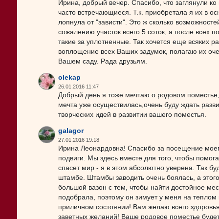
Ирина, добрый вечер. Спасибо, что заглянули ко
часто встречающиеся. Т.к. приобретала я их в осн
лопнула от "зависти". Это ж сколько возможносте
сожалению участок всего 5 соток, а после всех по
такие за уплотненные. Так хочется еще всяких р
воплощение всех Ваших задумок, полагаю их оче
Вашем саду. Рада друзьям.
olekap
26.01.2016 11:47
Добрый день я тоже мечтаю о родовом поместье,
мечта уже осуществилась,очень буду ждать разви
творческих идей в развитии вашего поместья.
galagor
27.01.2016 19:18
Ирина Леонардовна! Спасибо за посещение моего
подвиги. Мы здесь вместе для того, чтобы помога
спасет мир - я в этом абсолютно уверена. Так б
штамбе. Штамбы заводить очень боялась, а этого
большой вазон с тем, чтобы найти достойное ме
подобрала, поэтому он зимует у меня на теплом к
приличном состоянии! Вам желаю всего здоровь
заветных желаний! Ваше родовое поместье будет