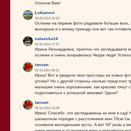
Успехов Вам!
Lukianovi
30.09.2014 15:20
Остинки на первом фото радовали больше всех, х
выходные и к моему приезду они вот так готовили
natascha14
02.10.2014 17:47
Ирина Леонардовна, приятно что заглядываете к
остинки и очень понравилась Черри леди! Успехо
tanvan
03.10.2014 06:31
Ириш! Вот и увидела твои просторы на новых фот
уголка!! Но с другой стороны сколько предстоит т
малышки очень хорошенькие, как красиво тянут с
подготовиться к успешной зимовки! Удачи!!
tanvan
09.10.2014 12:08
Ириш! Спасибо ,что заглядываешь ко мне в сад! Н
шахматном порядке с расстоянием мин.70см-1м.По
основном молоденькие кусты. А вот Ч/Г розы у м
ними летники и получается ярко и красиво(на мо