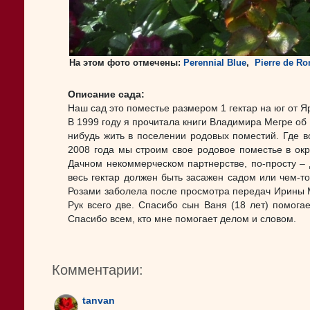
На этом фото отмечены:
Perennial Blue
,
Pierre de Ro
Описание сада:
Наш сад это поместье размером 1 гектар на юг от Я
В 1999 году я прочитала книги Владимира Мегре об
нибудь жить в поселении родовых поместий. Где в
2008 года мы строим свое родовое поместье в ок
Дачном некоммерческом партнерстве, по-просту – д
весь гектар должен быть засажен садом или чем-то,
Розами заболела после просмотра передач Ирины М
Рук всего две. Спасибо сын Ваня (18 лет) помогае
Спасибо всем, кто мне помогает делом и словом.
Комментарии:
tanvan