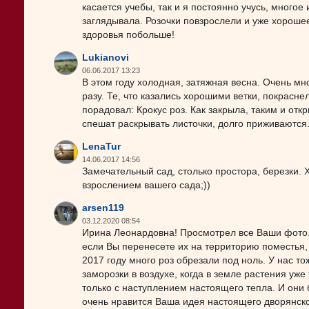
касается учебы, так и я постоянно учусь, много
заглядывала. Розочки повзрослели и уже хороше
здоровья побольше!
Lukianovi
06.06.2017 13:23
В этом году холодная, затяжная весна. Очень мн
разу. Те, что казались хорошими ветки, покраснел
порадовал: Крокус роз. Как закрыла, таким и отк
спешат раскрывать листочки, долго приживаются.
LenaTur
14.06.2017 14:56
Замечательный сад, столько простора, березки. 
взрослением вашего сада;))
arsen119
03.12.2020 08:54
Ирина Леонардовна! Просмотрел все Ваши фото. 
если Вы перенесете их на территорию поместья, 
2017 году много роз обрезали под ноль. У нас т
заморозки в воздухе, когда в земле растения уже
только с наступлением настоящего тепла. И они 
очень нравится Ваша идея настоящего дворянско