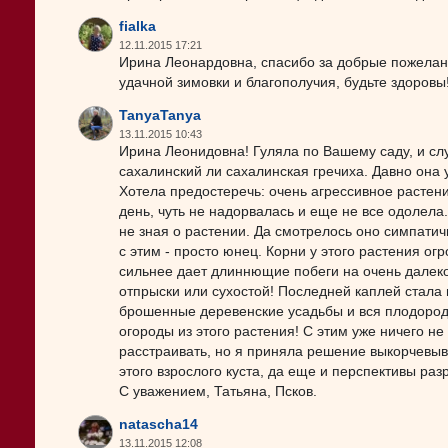
fialka
12.11.2015 17:21
Ирина Леонардовна, спасибо за добрые пожелани
удачной зимовки и благополучия, будьте здоровы
TanyaTanya
13.11.2015 10:43
Ирина Леонидовна! Гуляла по Вашему саду, и сл
сахалинский ли сахалинская гречиха. Давно она 
Хотела предостеречь: очень агрессивное растен
день, чуть не надорвалась и еще не все одолела.
не зная о растении. Да смотрелось оно симпати
с этим - просто юнец. Корни у этого растения ог
сильнее дает длиннющие побеги на очень далеко
отпрыски или сухостой! Последней каплей стала
брошенные деревенские усадьбы и вся плодородн
огороды из этого растения! С этим уже ничего не
расстраивать, но я приняла решение выкорчевыва
этого взрослого куста, да еще и перспективы раз
С уважением, Татьяна, Псков.
natascha14
13.11.2015 12:08