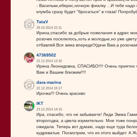
- Васильки,иберис,ночную фиалку ...И тебе надо
клумба сразу будет "бросаться" в глаза! Попробуй
TataV
28.10.2014 22:11
Ирина,спасибо за добрые пожелания в адрес мое
розочек поселилось,хоть и молодые,но уже цвету
отбавляй.Вся зима впереди!Удачи Вам,а розочка
47369502
22.12.2014 12:42
Ирина Леонидовна, СПАСИБО!!!! Очень приятно чт
Вам и Вашим близким!!!!
dara-marina
22.12.2014 15:17
Ирочка!!! Очень красиво
IKT
23.12.2014 14:10
Ира, спасибо, что не забываете! Леди Эмма Гами
второгодка, а цвела изумительно. Мне тоже понра
ожидала. Теперь вот думаю, надо еще туда бело
кудреватые. Посмотрим, что из этого выйдет. А