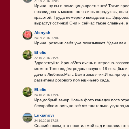
21.09.2016 05:03
Ирина, ну вы и помещица-крестьянка! Такие про
позавидовать можно, но я лишь порадуюсь, если 
красотой. Труда немерено вкладывать... Здорово, 
вырастут остинки! Они и сейчас такие славные, а 
Alenysh
24.09.2016 05:04
Ирина, розочки себя уже показывают. Удачи вам.
El-elis
22.10.2016 21:24
Здравствуйте Ирина!Это очень интересно-возрож
момент.Тоже ведём родословную с 18 века,были
дача в Любиме.Мы с Вами землячки.И на ярпорта
развитием розового помещичьего сада.
El-elis
24.10.2016 17:24
Ира,добрый вечер!Новые фото канадок посмотрел
беспроблемность,но всё же тщательно укутала,м
Lukianovi
24.10.2016 17:36
Спасибо всем, кто посетил мой сад и оставил отз