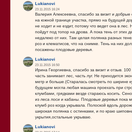
Lukianovi
23.11.2015 16:24
Валерия Алексеевна, спасибо за визит и добрые 
на южной границе участка, прямо на будущей до
не ходит и не ездит, потому что ведет она в лес
пойдут под топор на дрова. А пока тень от этих
недалеко от них. Там целая полянка разных тене
роз и клематисов, что на снимке. Тень на них до
посажены плодовые деревья.
Lukianovi
23.11.2015 16:50
Ирина Георгиевна, спасибо за визит и отзыв. 100
часть занимает лес, часть луг. Не приходится эк
метр и больше.(Старалась смотреть по ширине ку
будущем могла любая машина проехать при строи
клумбами, грядками везде стараюсь косить. Сено
из леса лоси и кабаны. Плодовые деревья пока 
клумб роз когда укрывала. Полоской вдоль дорож
широкая полянка с остинками, и по краю шиповн
укрытия,остальные укрываю.
Lukianovi