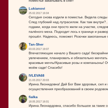
поместье закапывать в снег!
Lukianovi
25.02.2017 16:04
Сегодня снова ездили в поместье. Видела следы
След глубокий над лутрасилом. Как там внутри?.
годами, когда они просто жили на участке, сле
палёного меха. Подходит лось к границе и разво
прошёл. Надеюсь, поможет. Розочки закопанные 
Tan-Sher
03.03.2017 19:07
Впечатляющее начало у Вашего сада! бескрайни
увлечением, планировать и обязательно мечтать
красивые мечты!Красивые розы и компаньоны! О
моём саде! Спасибо!
IVLEVA68
21.03.2017 20:03
Ирина Леонидовна! Дай Бог Вам здоровья, сил и
осуществления преобразований в своем родовом
fialka
18.05.2017 16:01
Ирина Леонардовна, спасибо большое за такие с