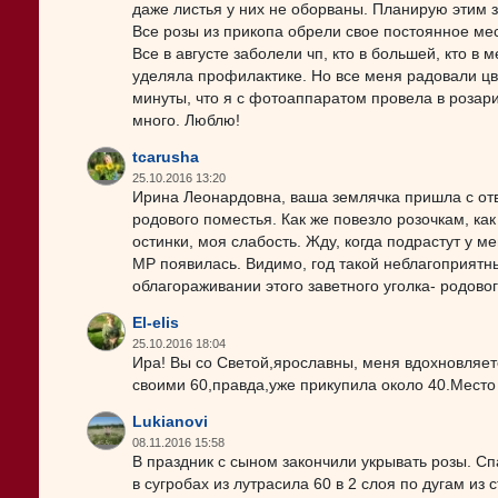
даже листья у них не оборваны. Планирую этим з
Все розы из прикопа обрели свое постоянное мес
Все в августе заболели чп, кто в большей, кто в
уделяла профилактике. Но все меня радовали цв
минуты, что я с фотоаппаратом провела в розари
много. Люблю!
tcarusha
25.10.2016 13:20
Ирина Леонардовна, ваша землячка пришла с отв
родового поместья. Как же повезло розочкам, как
остинки, моя слабость. Жду, когда подрастут у ме
МР появилась. Видимо, год такой неблагоприятн
облагораживании этого заветного уголка- родово
El-elis
25.10.2016 18:04
Ира! Вы со Светой,ярославны, меня вдохновляете
своими 60,правда,уже прикупила около 40.Место 
Lukianovi
08.11.2016 15:58
В праздник с сыном закончили укрывать розы. Сп
в сугробах из лутрасила 60 в 2 слоя по дугам из