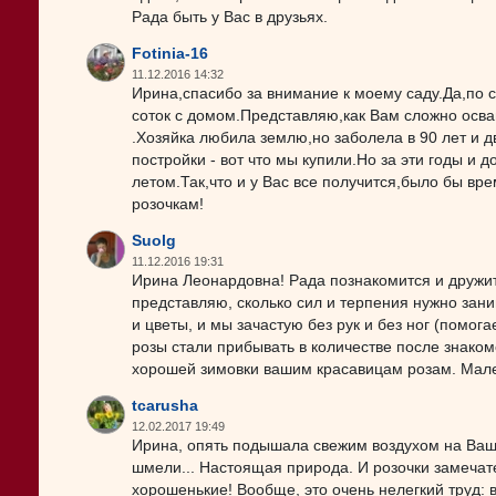
Рада быть у Вас в друзьях.
Fotinia-16
11.12.2016 14:32
Ирина,спасибо за внимание к моему саду.Да,по 
соток с домом.Представляю,как Вам сложно осва
.Хозяйка любила землю,но заболела в 90 лет и д
постройки - вот что мы купили.Но за эти годы и 
летом.Так,что и у Вас все получится,было бы в
розочкам!
Suolg
11.12.2016 19:31
Ирина Леонардовна! Рада познакомится и дружит
представляю, сколько сил и терпения нужно зани
и цветы, и мы зачастую без рук и без ног (помога
розы стали прибывать в количестве после знакомс
хорошей зимовки вашим красавицам розам. Мале
tcarusha
12.02.2017 19:49
Ирина, опять подышала свежим воздухом на Ваших
шмели... Настоящая природа. И розочки замечате
хорошенькие! Вообще, это очень нелегкий труд: в