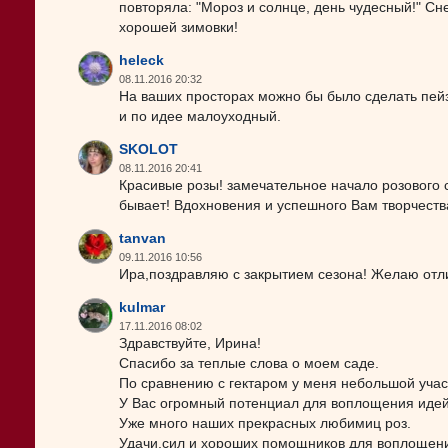
повторяла: "Мороз и солнце, день чудесный!" Сне
хорошей зимовки!
heleck
08.11.2016 20:32
На ваших просторах можно бы было сделать пейз
и по идее малоуходный.
SKOLOT
08.11.2016 20:41
Красивые розы! замечательное начало розового с
бывает! Вдохновения и успешного Вам творчества
tanvan
09.11.2016 10:56
Ира,поздравляю с закрытием сезона! Желаю отли
kulmar
17.11.2016 08:02
Здравствуйте, Ирина!
Спасибо за теплые слова о моем саде.
По сравнению с гектаром у меня небольшой участ
У Вас огромный потенциал для воплощения идей
Уже много наших прекрасных любимиц роз.
Удачи,сил и хороших помощников для воплощени