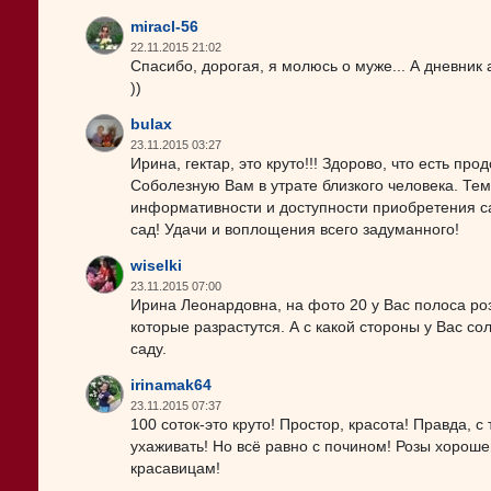
miracl-56
22.11.2015 21:02
Спасибо, дорогая, я молюсь о муже... А дневник
))
bulax
23.11.2015 03:27
Ирина, гектар, это круто!!! Здорово, что есть п
Соболезную Вам в утрате близкого человека. Те
информативности и доступности приобретения с
сад! Удачи и воплощения всего задуманного!
wiselki
23.11.2015 07:00
Ирина Леонардовна, на фото 20 у Вас полоса р
которые разрастутся. А с какой стороны у Вас с
саду.
irinamak64
23.11.2015 07:37
100 соток-это круто! Простор, красота! Правда, 
ухаживать! Но всё равно с почином! Розы хорош
красавицам!