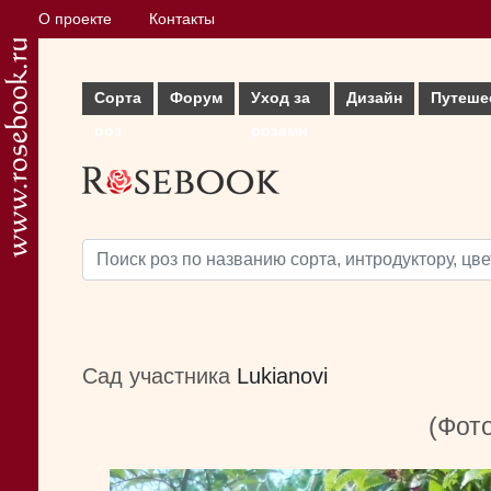
О проекте
Контакты
Сорта
Форум
Уход за
Дизайн
Путеше
роз
розами
Сад участника
Lukianovi
(Фото