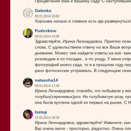
Процветания Вам и Вашему саду! С наступившим
Galenka
05.01.2014 19:52
Хорошее начало и главное есть где развернуться
Pudovkino
08.01.2014 13:05
Здравствуйте, Ирина Леонардовна. Приятно позна
слова. С удовольствием отвечу на все Ваши вопр
дневнике. Может, там найдете ответы на кое- к
розоводам и по посадке , и по уходу. У меня отк
фотографий моего сада, то я в прошлом году пе
рано фотосессию устраивать. В следующем сез
natascha14
09.01.2014 17:45
Ирина Леонардовна, спасибо, что побывали у ме
голубых(сиреневых)роз. Но голубоватую розу, пр
она была куплена одной из первых на рынке. C 
lsstep
17.01.2014 19:32
Ирина Леонардовна, здравствуйте! Извините, как-
Вас очень мило - просторно, радостно. Очень по