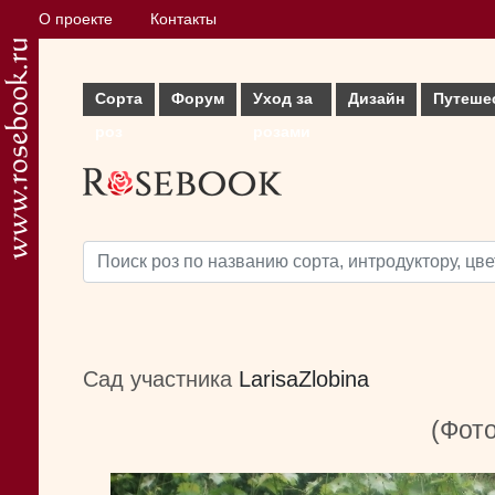
О проекте
Контакты
Сорта
Форум
Уход за
Дизайн
Путеше
роз
розами
Сад участника
LarisaZlobina
(Фото