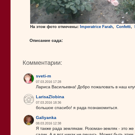
На этом фото отмечены:
Imperatrice Farah
,
Confetti
,
Описание сада:
Комментарии:
sveti-m
07.03.2016 17:28
Лариса Васильевна! Добро пожаловать в наш клу
LarisaZlobina
07.03.2016 18:36
большое спасибо! я рада познакомиться.
Galiyanka
08.03.2016 12:38
Я также рада землякам. Розоман-земляк - это же
садик. А я вот никак не решусь. Может быть этим