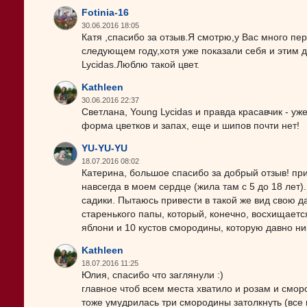
Fotinia-16
30.06.2016 18:05
Катя ,спасибо за отзыв.Я смотрю,у Вас много пе
следующем году,хотя уже показали себя и этим
Lycidas.Люблю такой цвет.
Kathleen
30.06.2016 22:37
Светлана, Young Lycidas и правда красавчик - уж
форма цветков и запах, еще и шипов почти нет!
YU-YU-YU
18.07.2016 08:02
Катерина, большое спасибо за добрый отзыв! пр
навсегда в моем сердце (жила там с 5 до 18 лет
садики. Пытаюсь привести в такой же вид свою д
старенького папы, который, конечно, восхищаетс
яблони и 10 кустов смородины, которую давно ник
Kathleen
18.07.2016 11:25
Юлия, спасибо что заглянули :)
главное чтоб всем места хватило и розам и смор
тоже умудрилась три смородины затолкнуть (все 