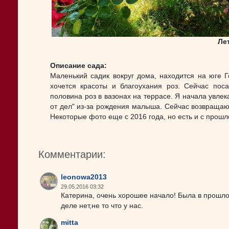
Ле
Описание сада:
Маленький садик вокруг дома, находится на юге Г
хочется красоты и благоухания роз. Сейчас пос
половина роз в вазонах на террасе. Я начала увлек
от дел" из-за рождения малыша. Сейчас возвращаюс
Некоторые фото еще с 2016 года, но есть и с прошло
Комментарии:
leonowa2013
29.05.2016 03:32
Катерина, очень хорошее начало! Была в прошло
деле нет,не то что у нас.
mitta