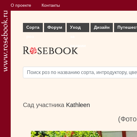
О проекте
Контакты
Сорта
Форум
Уход
Дизайн
Путешес
роз
за
розами
Сад участника
Kathleen
(Фото