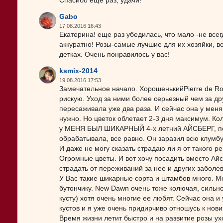
Спасибо еще раз, удачи!
Gabo
17.08.2016 16:43
Екатерина! еще раз убедилась, что мало -не всег
аккуратно! Розы-самые лучшие для их хозяйки, ве
детках. Очень понравилось у вас!
ksmix-2014
19.08.2016 17:53
Замечательное начало. ХорошенькийPierre de Ron
рискую. Уход за ними более серьезный чем за др
пересаживала уже два раза. И сейчас она у меня 
нужно. Но цветок облетает 2-3 дня максимум. К
у МЕНЯ БЫЛ ШИКАРНЫЙ 4-х летний АЙСБЕРГ, пере
обрабатывала, все равно. Он заразил всю клумбу
И даже не могу сказать страдаю ли я от такого 
Огромные цветы. И вот хочу посадить вместо Айс
страдать от переживаний за нее и других забол
У Вас такие шикарные сорта и штамбов много. М
бутончику. New Dawn очень тоже колючая, сильно
кусту) хотя очень многие ее любят. Сейчас она и
кустов и я уже очень придирчиво отношусь к нови
Время жизни летит быстро и на развитие розы ухо