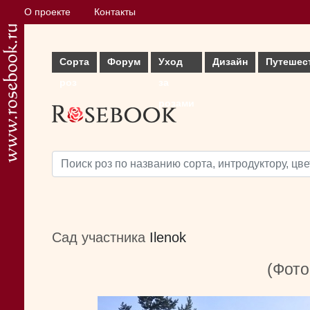
О проекте
Контакты
Сорта
Форум
Уход
Дизайн
Путешес
роз
за
розами
Сад участника
Ilenok
(Фото