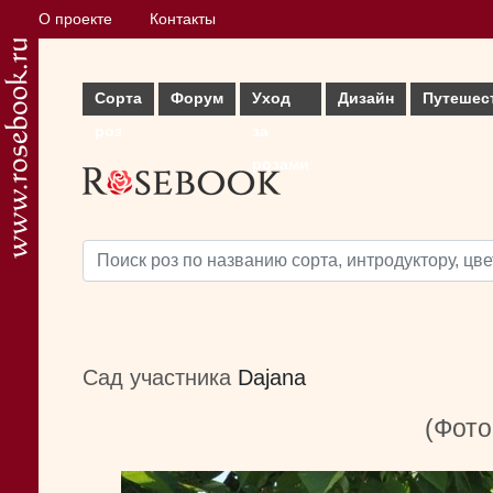
О проекте
Контакты
Сорта
Форум
Уход
Дизайн
Путешес
роз
за
розами
Сад участника
Dajana
(Фото