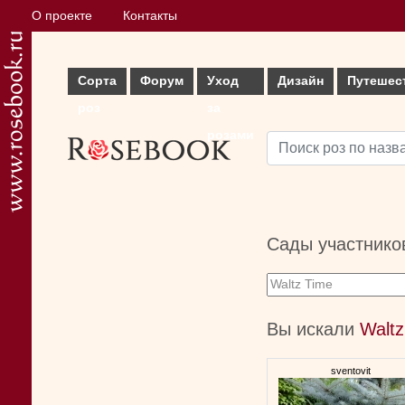
О проекте
Контакты
Сорта
Форум
Уход
Дизайн
Путешес
роз
за
розами
Сады участнико
Вы искали
Waltz
sventovit