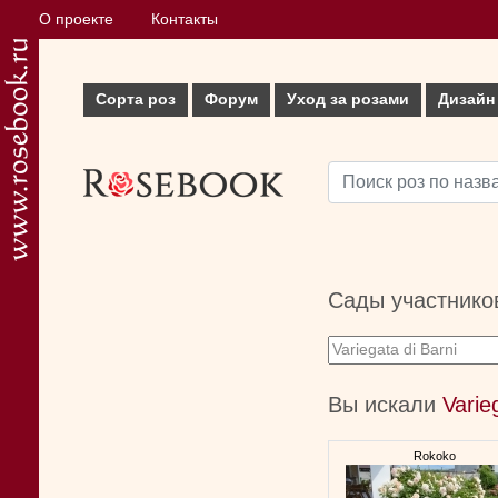
О проекте
Контакты
Сорта роз
Форум
Уход за розами
Дизайн
Сады участнико
Вы искали
Varie
Rokoko