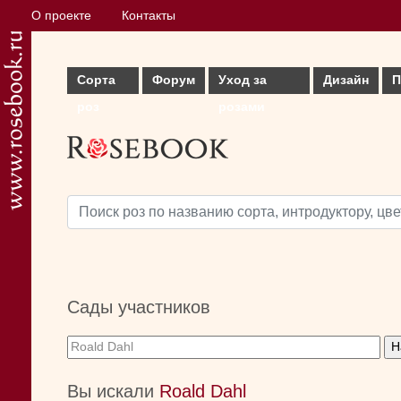
О проекте
Контакты
Сорта
Форум
Уход за
Дизайн
П
роз
розами
Сады участников
Вы искали
Roald Dahl