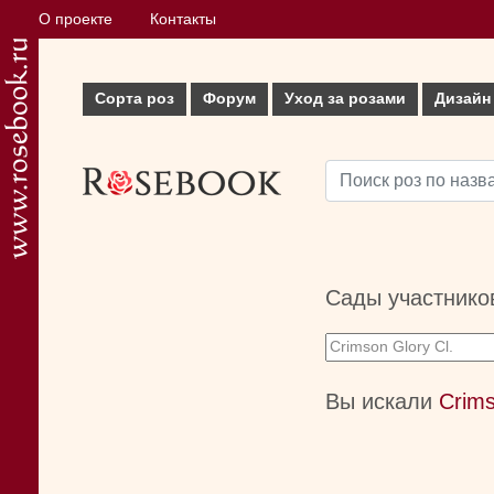
О проекте
Контакты
Сорта роз
Форум
Уход за розами
Дизайн
Сады участнико
Вы искали
Crims