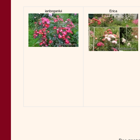
ianboganlui
Erica