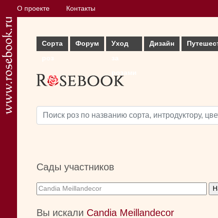
О проекте
Контакты
Сорта
Форум
Уход
Дизайн
Путешес
роз
за
розами
Сады участников
Вы искали
Candia Meillandecor