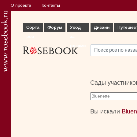
О проекте
Контакты
Сорта
Форум
Уход
Дизайн
Путешес
роз
за
розами
Сады участнико
Вы искали
Bluen