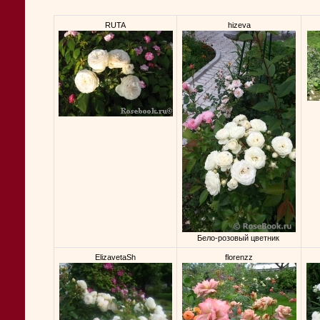
RUTA
hizeva
Бело-розовый цветник
ElizavetaSh
florenzz