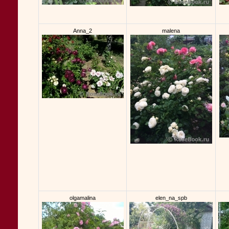
Anna_2
malena
olgamalina
elen_na_spb