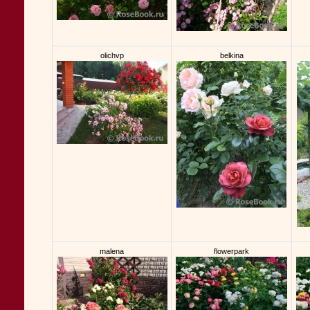
olichvp
belkina
malena
flowerpark