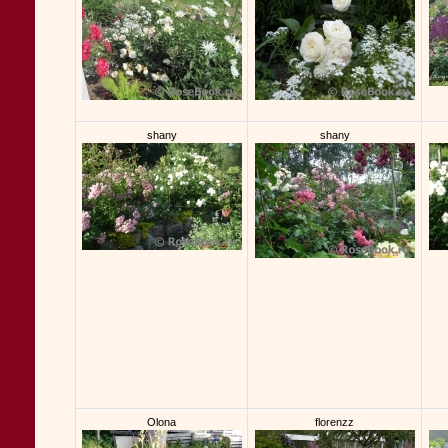
shany
shany
Olona
florenzz