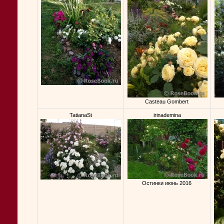
Casteau Gombert
TatianaSt
irinademina
Остинки июнь 2016