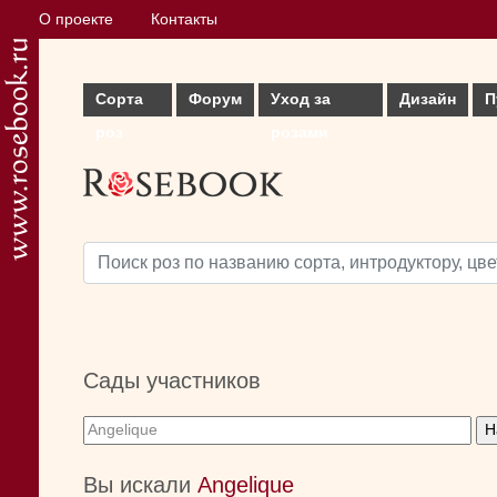
О проекте
Контакты
Сорта
Форум
Уход за
Дизайн
П
роз
розами
Сады участников
Вы искали
Angelique