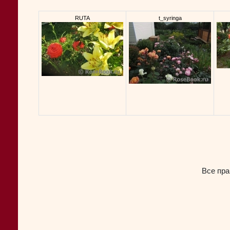
RUTA
t_syringa
Все пра