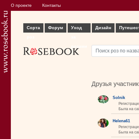
О проекте
Контакты
Сорта
Форум
Уход
Дизайн
Путешес
роз
за
розами
Друзья участни
Solnik
Регистраци
Была на сай
Helena61
Регистраци
Была на сай