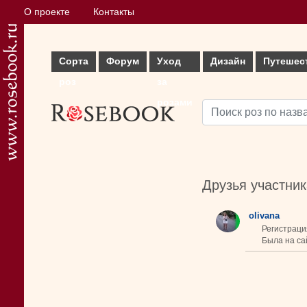
О проекте
Контакты
Сорта
Форум
Уход
Дизайн
Путешес
роз
за
розами
Друзья участни
olivana
Регистрация
Была на сай