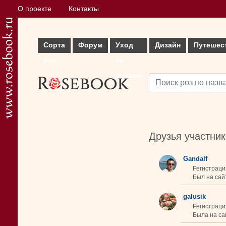
О проекте
Контакты
Сорта
Форум
Уход
Дизайн
Путешес
роз
за
розами
Друзья участни
Gandalf
Регистраци
Был на сайт
galusik
Регистраци
Была на сай