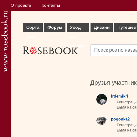
О проекте
Контакты
Сорта
Форум
Уход
Дизайн
Путешес
роз
за
розами
Друзья участни
Irdemikri
Регистраци
Была на са
pogonka2
Регистраци
Была на сай