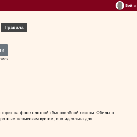
Войти
Правила
ти
оиск
о горит на фоне плотной тёмнозелёной листвы. Обильно
куратным невысоким кустом, она идеальна для