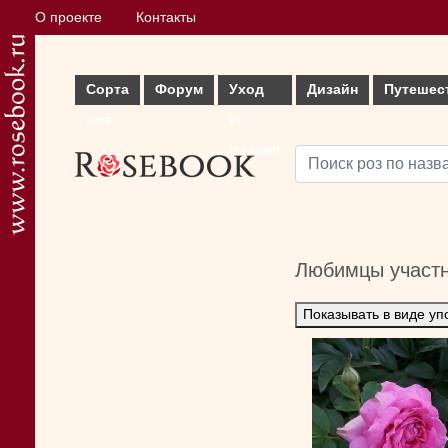
О проекте
Контакты
Сорта
Форум
Уход
Дизайн
Путешес
роз
за
розами
Любимцы участ
Показывать в виде уп