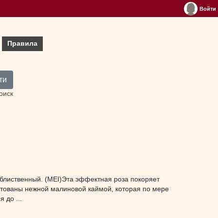
Войти
Правила
ти
оиск
ооблиственный. (MEI)Эта эффектная роза покоряет
нтованы нежной малиновой каймой, которая по мере
 до ...