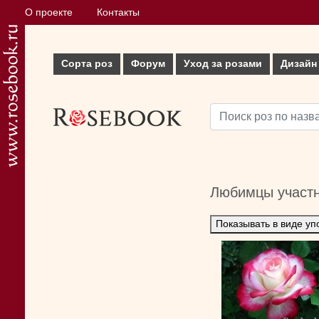
О проекте
Контакты
Сорта роз
Форум
Уход за розами
Дизайн
Любимцы участ
Показывать в виде уп