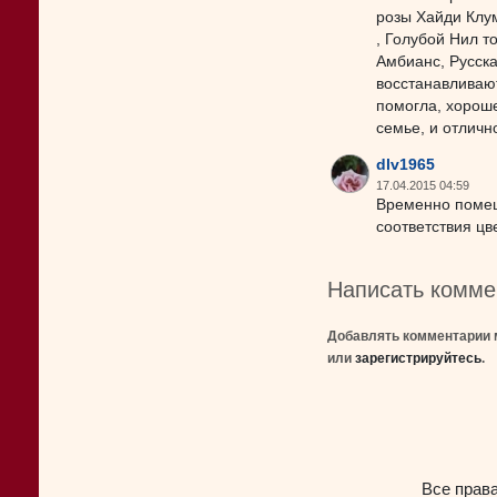
розы Хайди Клу
, Голубой Нил т
Амбианс, Русск
восстанавливаютс
помогла, хороше
семье, и отличн
dlv1965
17.04.2015 04:59
Временно помещ
соответствия цв
Написать комме
Добавлять комментарии 
или
зарегистрируйтесь
.
Все прав