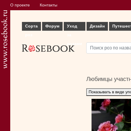
О проекте
Контакты
Сорта
Форум
Уход
Дизайн
Путешес
роз
за
розами
Любимцы участ
Показывать в виде уп