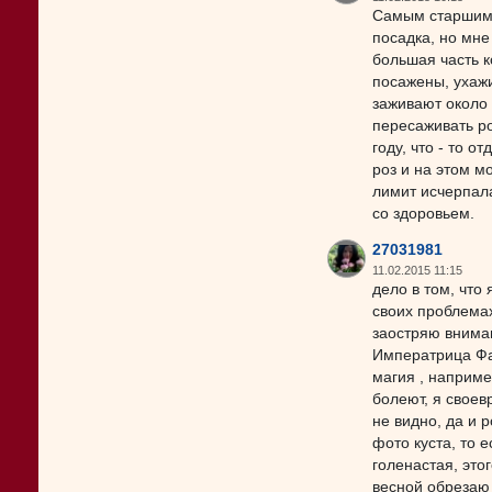
Самым старшим 
посадка, но мне
большая часть ко
посажены, ухажи
заживают около
пересаживать р
году, что - то 
роз и на этом м
лимит исчерпала
со здоровьем.
27031981
11.02.2015 11:15
дело в том, что
своих проблемах
заостряю вниман
Императрица Фар
магия , наприм
болеют, я своев
не видно, да и 
фото куста, то е
голенастая, это
весной обрезаю 