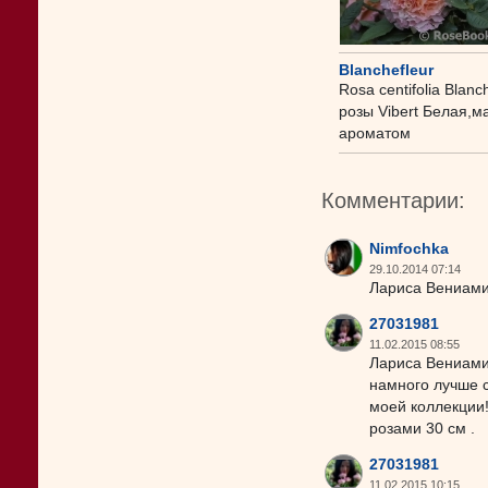
Blanchefleur
Rosa centifolia Blan
розы Vibert Белая,
ароматом
Комментарии:
Nimfochka
29.10.2014 07:14
Лариса Вениами
27031981
11.02.2015 08:55
Лариса Вениами
намного лучше с
моей коллекции!
розами 30 см .
27031981
11.02.2015 10:15