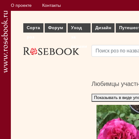
О проекте
Контакты
Сорта
Форум
Уход
Дизайн
Путешес
роз
за
розами
Любимцы участ
Показывать в виде уп