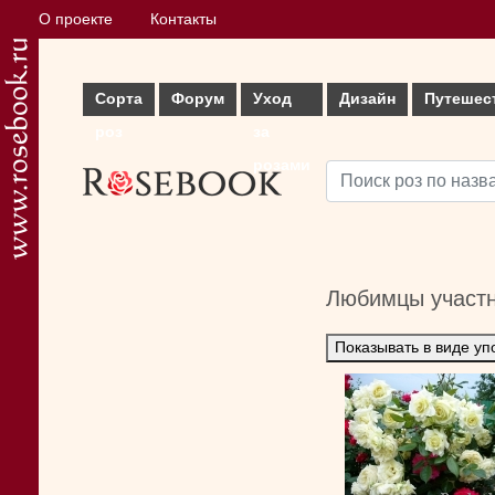
О проекте
Контакты
Сорта
Форум
Уход
Дизайн
Путешес
роз
за
розами
Любимцы участ
Показывать в виде уп