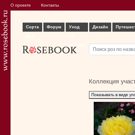
О проекте
Контакты
Сорта
Форум
Уход
Дизайн
Путешес
роз
за
розами
Коллекция учас
Показывать в виде уп