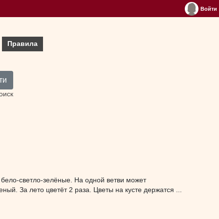
Войти
Правила
ти
оиск
е бело-светло-зелёные. На одной ветви может
ный. За лето цветёт 2 раза. Цветы на кусте держатся ...