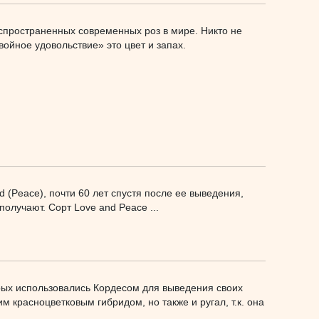
аспространенных современных роз в мире. Никто не
войное удовольствие» это цвет и запах.
d (Peace), почти 60 лет спустя после ее выведения,
получают. Сорт Love and Peace ...
торых использовались Кордесом для выведения своих
м красноцветковым гибридом, но также и ругал, т.к. она