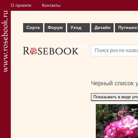
О проекте
Контакты
Сорта
Форум
Уход
Дизайн
Путешес
роз
за
розами
Черный список 
Показывать в виде уп