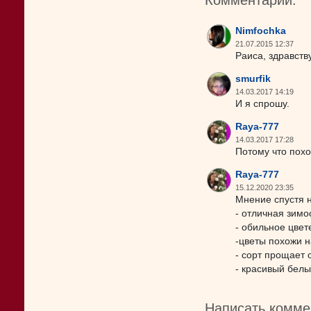
Комментарии:
Nimfochka
21.07.2015 12:37
Раиса, здравств
smurfik
14.03.2017 14:19
И я спрошу.
Raya-777
14.03.2017 17:28
Потому что похо
Raya-777
15.12.2020 23:35
Мнение спустя 
- отличная зимо
- обильное цвет
-цветы похожи н
- сорт прощает 
- красивый белы
Написать комме