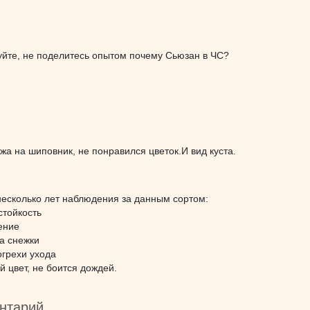
уйте, не поделитесь опытом почему Сьюзан в ЧС?
жа на шиповник, не понравился цветок.И вид куста.
несколько лет наблюдения за данным сортом:
стойкость
ение
а снежки
огрехи ухода
й цвет, не боится дождей.
нтарий