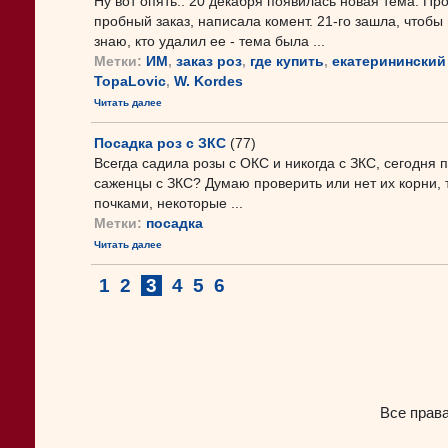
Ну вот опять.. 20 декабря появилась новая тема. Пр
пробный заказ, написала комент. 21-го зашла, чтобы 
знаю, кто удалил ее - тема была ...
Метки:
ИМ
,
заказ роз
,
где купить
,
екатерининский
TopaLovic
,
W. Kordes
Читать далее
Посадка роз с ЗКС
(77)
Всегда садила розы с ОКС и никогда с ЗКС, сегодня п
саженцы с ЗКС? Думаю проверить или нет их корни,
почками, некоторые ...
Метки:
посадка
Читать далее
1
2
3
4
5
6
Все прав