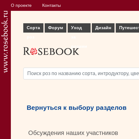
О проекте
Контакты
Сорта
Форум
Уход
Дизайн
Путешес
роз
за
розами
Вернуться к выбору разделов
Обсуждения наших участников