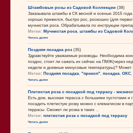
Штамбовые розы из Садовой Коллекции
(38)
Заказывала штамбы в СК весной и осенью 2015 года.
хорошо прижился, быстро рос, роскошно (для первого
мучнистая роса. Обрабатывала по инструкции препар
Метки:
Мучнистая роса
,
штамбы из Садовой Кол
Читать далее
Поздняя посадка роз
(35)
Здравствуйте уважаемые розоводы. Необходима конс
поздно, стоит ли сажать их сейчас на ПМЖ(через не
недели и дневные минусовые температуры)? Может лу
Метки:
Поздняя посадка
,
"прикоп"
,
посадка
,
ОКС
Читать далее
Плетистая роза с посадкой под террасу - жизнес
Есть дом, высокая терасса с большими пустотами и 
посадить плетистую розку можно с клематисом в пар
террасы. Сможет ли розка в таких ...
Метки:
плетистая роза с посадкой под террасу
Читать далее