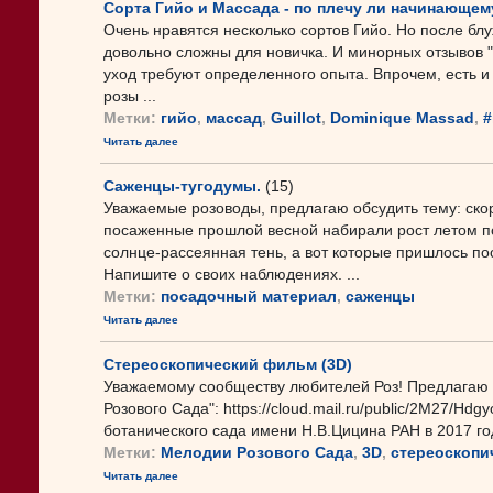
Сорта Гийо и Массада - по плечу ли начинающем
Очень нравятся несколько сортов Гийо. Но после б
довольно сложны для новичка. И минорных отзывов "
уход требуют определенного опыта. Впрочем, есть и
розы ...
Метки:
гийо
,
массад
,
Guillot
,
Dominique Massad
,
#
Читать далее
Саженцы-тугодумы.
(15)
Уважаемые розоводы, предлагаю обсудить тему: скор
посаженные прошлой весной набирали рост летом п
солнце-рассеянная тень, а вот которые пришлось по
Напишите о своих наблюдениях. ...
Метки:
посадочный материал
,
саженцы
Читать далее
Стереоскопический фильм (3D)
Уважаемому сообществу любителей Роз! Предлагаю 
Розового Сада": https://cloud.mail.ru/public/2M27/H
ботанического сада имени Н.В.Цицина РАН в 2017 год
Метки:
Мелодии Розового Сада
,
3D
,
стереоскопи
Читать далее