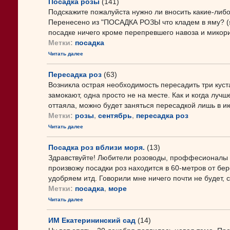
Посадка розы
(141)
Подскажите пожалуйста нужно ли вносить какие-либ
Перенесено из "ПОСАДКА РОЗЫ что кладем в яму? (sm
посадке ничего кроме перепревшего навоза и микори
Метки:
посадка
Читать далее
Пересадка роз
(63)
Возникла острая необходимость пересадить три куст
замокают, одна просто не на месте. Как и когда луч
оттаяла, можно будет заняться пересадкой лишь в ию
Метки:
розы
,
сентябрь
,
пересадка роз
Читать далее
Посадка роз вблизи моря.
(13)
Здравствуйте! Любители розоводы, проффесионалы ро
произвожу посадки роз находится в 60-метров от бер
удобряем итд. Говорили мне ничего почти не будет, со
Метки:
посадка
,
море
Читать далее
ИМ Екатерининский сад
(14)