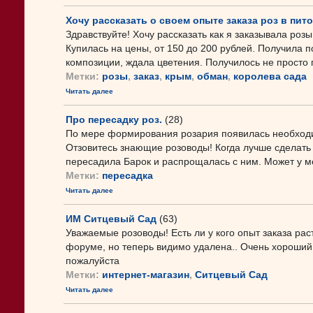
Хочу рассказать о своем опыте заказа роз в пит
Здравствуйте! Хочу рассказать как я заказывала роз
Купилась на цены, от 150 до 200 рублей. Получила 
композиции, ждала цветения. Получилось не просто п
Метки:
розы
,
заказ
,
крым
,
обман
,
королева сада
Читать далее
Про пересадку роз.
(28)
По мере формирования розария появилась необходим
Отзовитесь знающие розоводы! Когда лучше сделать
пересадила Барок и распрощалась с ним. Может у мен
Метки:
пересадка
Читать далее
ИМ Ситцевый Сад
(63)
Уважаемые розоводы! Есть ли у кого опыт заказа рас
форуме, но теперь видимо удалена.. Очень хороший 
пожалуйста
Метки:
интернет-магазин
,
Ситцевый Сад
Читать далее