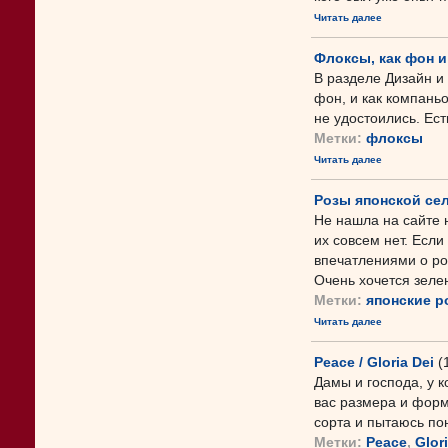
Читать далее
Флоксы, как фон 
В разделе Дизайн и
фон, и как компань
не удостоились. Ест
Метки:
флоксы
Читать далее
Розы японской се
Не нашла на сайте 
их совсем нет. Если
впечатлениями о роз
Очень хочется зелен
Метки:
японские р
Читать далее
Peace / Gloria Dei
(
Дамы и господа, у ко
вас размера и форм
сорта и пытаюсь пон
Метки:
Peace
,
Glor