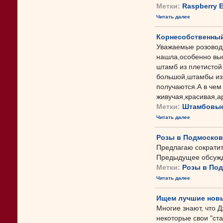
Метки:
Raspberry 
Читать далее
Корнесобственный
Уважаемые розоводы
нашла,особенно выс
штамб из плетисто
большой,штамбы из
получаются.А в чем
живучая,красивая,ар
Метки:
Штамбовые
Читать далее
Розы в Подмосковь
Предлагаю сократит
Предыдущее обсужд
Метки:
Розы в По
Читать далее
Ищем лучшие новы
Многие знают, что 
некоторые свои "ста