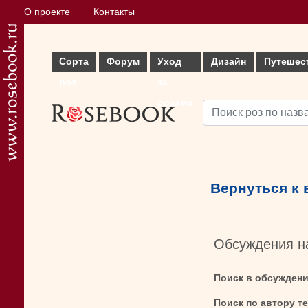
О проекте
Контакты
Сорта
Форум
Уход
Дизайн
Путешес
роз
за
розами
Вернуться к
Обсуждения н
Поиск в обсужден
Поиск по автору т