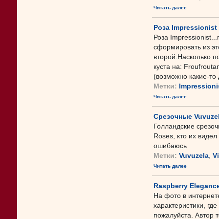
Читать далее
Роза Impressionist
Роза Impressionist.
сформировать из эт
второй.Насколько по
куста на: Froufrouta
(возможно какие-то 
Метки:
Impressioni
Читать далее
Срезочные Vuvuzela
Голландские срезочны
Roses, кто их видел
ошибаюсь
Метки:
Vuvuzela
,
V
Читать далее
Raspberry Eleganc
На фото в интернете
характеристики, гд
пожалуйста. Автор т