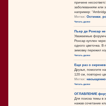
причине несоответс
заболеваниям или з
например: “Ambridge 
Метки:
Остинки
,
р
Читать далее
Пьер де Ронсар не
Уважаемые форумча
Ронсар куплен через
одного цветочка. В 
зимовку пережил хор
Читать далее
Еще раз о сиренев
Друзья, помогите н
120 см, повторно цв
Метки:
насыщенно
Читать далее
ОГЛАВЛЕНИЕ фору
Для поиска темы в 
нажав сочетание кл