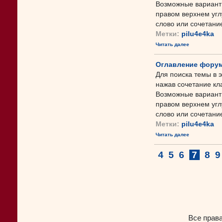
Возможные варианты
правом верхнем угл
слово или сочетание 
Метки:
pilu4e4ka
Читать далее
Оглавление форум
Для поиска темы в 
нажав сочетание кл
Возможные варианты
правом верхнем угл
слово или сочетание 
Метки:
pilu4e4ka
Читать далее
4
5
6
7
8
9
Все прав