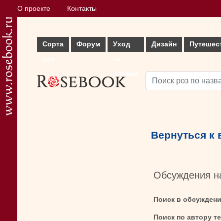
О проекте
Контакты
Сорта
Форум
Уход
Дизайн
Путешес
роз
за
розами
Вернуться к
Обсуждения н
Поиск в обсужден
Поиск по автору т