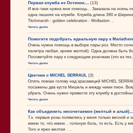
Первая клумба из Остинок....
(13)
И все-таки нужна мне помощь... Заказала на осень п
одна лишняя на клумбе. Клумба длина 390 и Ширина 
Titchmarsh - golden celebration - Wollaston ...
Читать далее
Помогите подобрать идеальную пару к Mariatheresia
Очень нужна помощь в выборе пары роз. Место солн
палитра любая, кроме желтой). Одна должна быть бо
Посоветуйте пару к следующим розочкам (это из тех, что
Читать далее
Цветник с MICHEL SERRAUL
(3)
Опять ломаю голову над красавицей MICHEL SERRAUL
посажены два куста Мишель и между ними пион. Вок
убрать. Очень нужно привести эту клумбу в достойный
Читать далее
Как объединить несочетаемое (желтый и алый)... 
Т.к. первые розы появились у меня только весной и з
имею то, что имею... голоную боль, то есть. Есть у
Toro и ярко-желтая . ...