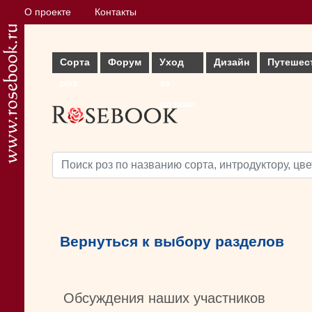
О проекте
Контакты
Сорта
Форум
Уход
Дизайн
Путешес
роз
за
розами
Вернуться к выбору разделов
Обсуждения наших участников