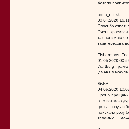
Хотела подписат
anna_minsk
30.04.2020 16:1
Спасибо ответи
Очень красивая 
так понимаю ее 
заинтересовала,
Fishermans_Fri
01.05.2020 00:5
Wartbufg - рамб
у меня махнула 
SivKA
04.05.2020 10:0
Прошу прощения,
а то вот мою дур
цель - лечу люб
поискала розу б
вспомню.... мож