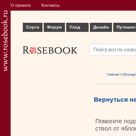
О проекте
Контакты
Сорта
Форум
Уход
Дизайн
Путешес
роз
за
розами
Главная
\
Обсужде
Вернуться н
Помогите под
ствол от ябло