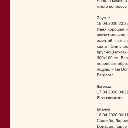
Анна, а может з
много вопросов 
Zoya_z
15.04.2020 23:2
Идея хорошая и 
цветет меньше, 
высотой в четыр
хватит. Они спо
Крупноцветковы
300х100 см. Есл
переносят обре
подошли бы Don 
Bergerac.
florenzz
17.04.2020 04:2
Я за клематис.
tata-iva
18.04.2020 00:1
Спасибо, Лариса
DonJuan. Как то