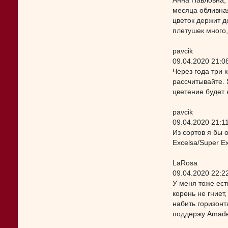
Анна Павловна,
месяца обливная
цветок держит д
плетушек много,
pavcik
09.04.2020 21:0
Через года три к
рассчитывайте. Я
цветение будет 
pavcik
09.04.2020 21:1
Из сортов я бы 
Excelsa/Super E
LaRosa
09.04.2020 22:2
У меня тоже ест
корень не гниет
набить горизонт
поддержу Amade