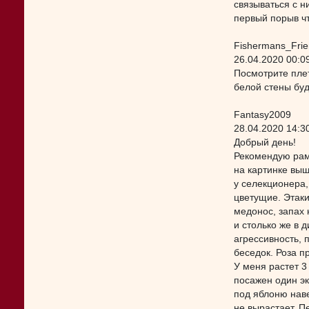
связываться с н
первый порыв чт
Fishermans_Fri
26.04.2020 00:0
Посмотрите пле
белой стены буд
Fantasy2009
28.04.2020 14:3
Добрый день!
Рекомендую рам
на картинке выш
у селекционера,
цветущие. Этаки
медонос, запах 
и столько же в 
агрессивность, 
беседок. Роза п
У меня растет 3
посажен один э
под яблоню наве
не вырастает. П