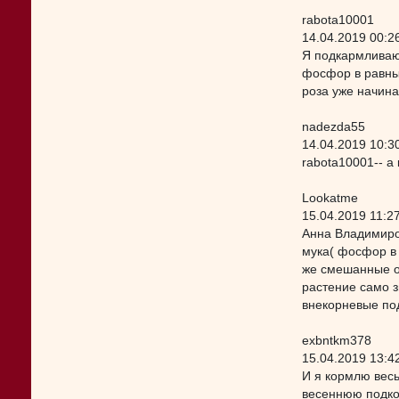
rabota10001
14.04.2019 00:2
Я подкармливаю
фосфор в равных
роза уже начина
nadezda55
14.04.2019 10:3
rabota10001-- а
Lookatme
15.04.2019 11:2
Анна Владимиро
мука( фосфор в 
же смешанные ор
растение само з
внекорневые по
exbntkm378
15.04.2019 13:4
И я кормлю весь
весеннюю подко