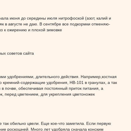
ала июня до середины июля нитрофоской (азот, калий и
к в августе не даю. В сентябре все подкормки отменяю-
ько к ожирению и плохой зимовке
ных советов сайта
ыми удобрениями, длительного действия. Например,костная
ю кремний-содержащие удобрения, НВ-101 в гранулах, а так
в почве, обеспечивая постоянный приток питания, а
ок, перед цветением, для укрепления цветоножек
е так обильно цвели. Еще кое-что заметила. Если первую
ние роскошней. Много лет удобряла сначала конским