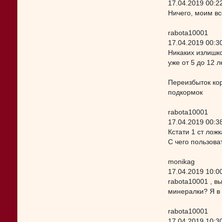
17.04.2019 00:2
Ничего, моим вс
rabota10001
17.04.2019 00:3
Никаких излишко
уже от 5 до 12 
Переизбыток кор
подкормок
rabota10001
17.04.2019 00:3
Кстати 1 ст лож
С чего пользова
monikag
17.04.2019 10:0
rabota10001 , в
минералки? Я в 
rabota10001
17.04.2019 10:3