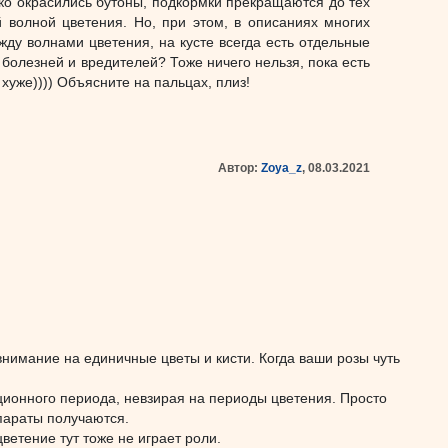
лько окрасились бутоны, подкормки прекращаются до тех
 волной цветения. Но, при этом, в описаниях многих
ежду волнами цветения, на кусте всегда есть отдельные
т болезней и вредителей? Тоже ничего нельзя, пока есть
 хуже)))) Объясните на пальцах, плиз!
Автор:
Zoya_z
, 08.03.2021
внимание на единичные цветы и кисти. Когда ваши розы чуть
ционного периода, невзирая на периоды цветения. Просто
параты получаются.
етение тут тоже не играет роли.