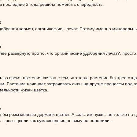
 в последние 2 года решила поменять очередность.
8
обрения кормят, органические - лечат. Потому именно минеральны
9
лее развернуто про то, что органические удобрения лечат?, просто
1
ь во время цветения связан с тем, что тогда растение быстрее отцв
м. Растение начинает затрачивать силы на другие процессы под в
тельности жизни цветка.
6
о бы розы меньше держали цветок. А силы им нужны не только на цве
 - розы цвели как сумасшедшие,но зиму не пережили...