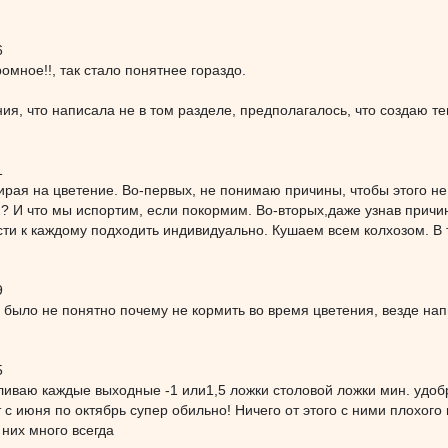
6
омное!!, так стало понятнее гораздо.
я, что написала не в том разделе, предполагалось, что создаю тем
1
ирая на цветение. Во-первых, не понимаю причины, чтобы этого не 
 ? И что мы испортим, если покормим. Во-вторых,даже узнав причину
и к каждому подходить индивидуально. Кушаем всем колхозом. В 
9
 было не понятно почему не кормить во время цветения, везде нап
5
иваю каждые выходные -1 или1,5 ложки столовой ложки мин. удобре
ут с июня по октябрь супер обильно! Ничего от этого с ними плохого
 них много всегда