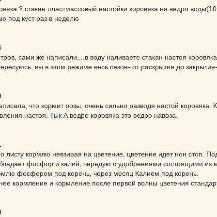
вяка ? стакан пластмассовый настойки коровяка на ведро воды(10 лит
ю под куст раз в неделю
5
итров, сами же написали....в воду наливаете стакан настоя коровяка
тересуюсь, вы в этом режиме весь сезон- от раскрытия до закрытия
9
аписала, что кормит розы, очень сильно разводя настой коровяка.
овления настоя.
Тык
А ведро коровяка это ведро навоза.
1
по листу кормлю невзирая на цветение, цветение идет нон стоп. П
бладает фосфор и калий, чередую с удобрениями состоящими из м
ормлю фосфором под корень, через месяц Калием под корень.
нее кормление и кормление после первой волны цветения стандар
3