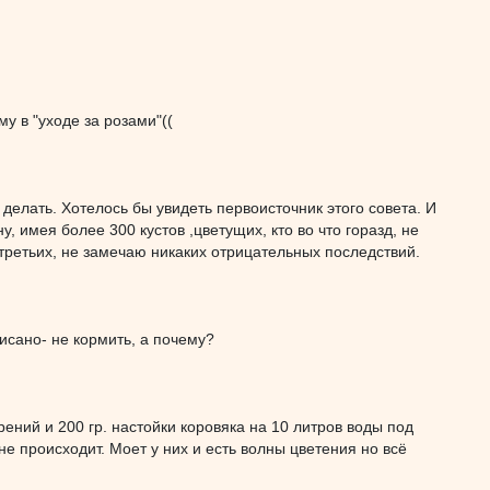
у в "уходе за розами"((
делать. Хотелось бы увидеть первоисточник этого совета. И
, имея более 300 кустов ,цветущих, кто во что горазд, не
третьих, не замечаю никаких отрицательных последствий.
исано- не кормить, а почему?
ний и 200 гр. настойки коровяка на 10 литров воды под
 не происходит. Моет у них и есть волны цветения но всё