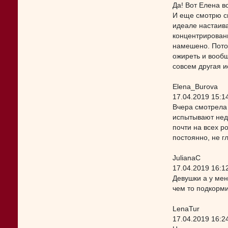
Да! Вот Елена в
И еще смотрю ск
идеале настаива
концентрированн
намешено. Потом
ожиреть и вообщ
совсем другая и
Elena_Burova
17.04.2019 15:1
Вчера смотрела 
испытывают недо
почти на всех р
постоянно, не гл
JulianaC
17.04.2019 16:1
Девушки а у мен
чем то подкорм
LenaTur
17.04.2019 16:2