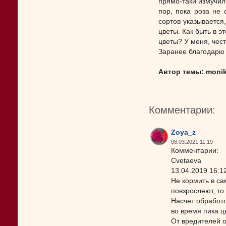
прямо-таки измучил
пор, пока роза не 
сортов указывается
цветы. Как быть в э
цветы? У меня, чест
Заранее благодарю 
Автор темы: monik
Комментарии:
Zoya_z
08.03.2021 11:19
Комментарии:
Cvetaeva
13.04.2019 16:1
Не кормить в са
повзрослеют, то
Насчет обработо
во время пика ц
От вредителей о