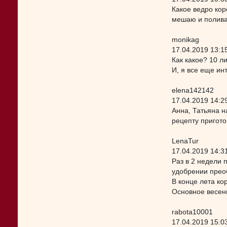
Какое ведро коро
мешаю и полива
monikag
17.04.2019 13:1
Как какое? 10 л
И, я все еще ин
elena142142
17.04.2019 14:2
Анна, Татьяна н
рецепту пригот
LenaTur
17.04.2019 14:3
Раз в 2 недели 
удобрении прео
В конце лета к
Основное весен
rabota10001
17.04.2019 15:0