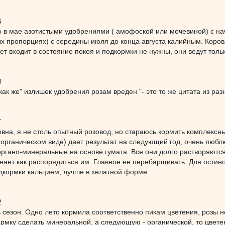
6
 в мае азотистыми удобрениями ( амофоской или мочевиной) с нач
 пропорциях) с середины июля до конца августа калийным. Коровя
ет входит в состояние покоя и подкормки не нужны, они ведут тол
0
 как же" излишек удобрения розам вреден "- это то же цитата из раз
7
вна, я не столь опытный розовод, но стараюсь кормить комплексн
органическом виде) дает результат на следующий год, очень любл
гано-минеральные на основе гумата. Все они долго растворяются 
нает как распорядиться им. Главное не перебарщивать. Для остин
дкормки кальцием, лучше в хелатной форме.
2
 сезон. Одно лето кормила соответственно пикам цветения, розы н
рмку сделать минеральной, а следующую - органической, то цвете