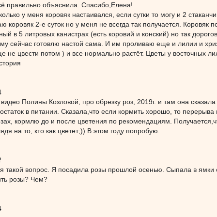
сё правильно объяснила. Спасибо,Елена!
олько у меня коровяк настаивался, если сутки то могу и 2 стаканч
ю коровяк 2-е суток но у меня не всегда так получается. Коровяк 
ый в 5 литровых канистрах (есть коровий и конский) но так дорого
у сейчас готовлю настой сама. И им проливаю еще и лилии и хриз
е не цвести потом ) и все нормально растёт. Цветы у восточных лил
стория
4
видео Полины Козловой, про обрезку роз, 2019г. и там она сказала п
статок в питании. Сказала,что если кормить хорошо, то перерыва н
озах, кормлю до и после цветения по рекомендациям. Получается,
ядя на то, кто как цветет;)) В этом году попробую.
2
я такой вопрос. Я посадила розы прошлой осенью. Сыпала в ямки
ить розы? Чем?
4