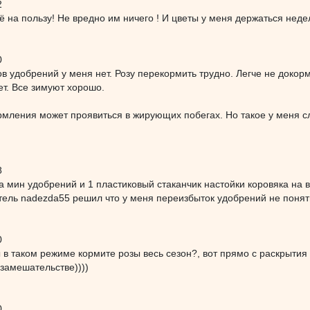
2
ё на пользу! Не вредно им ничего ! И цветы у меня держаться неде
0
в удобрений у меня нет. Розу перекормить трудно. Легче не докор
лет. Все зимуют хорошо.
мления может проявиться в жирующих побегах. Но такое у меня сл
8
ка мин удобрений и 1 пластиковый стаканчик настойки коровяка на 
тель nadezda55 решил что у меня переизбыток удобрений не понят
0
ы в таком режиме кормите розы весь сезон?, вот прямо с раскрыти
замешательстве))))
0