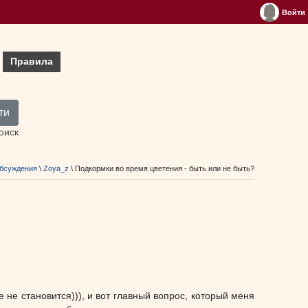
Войти
Правила
ти
оиск
бсуждения
\
Zoya_z
\ Подкормки во время цветения - быть или не быть?
 не становится))), и вот главный вопрос, который меня