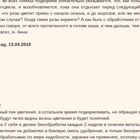
: во всех схемах подкормки обязательно указывается, что, как то
отцвела, и возобновляются, пока она отдыхает перед следующей
, что роза цветет прямо с начала сезона, и до морозов, или же м
том случае? Когда такие розы кормить? А как быть с обработками о
но говоря, от всего прочитанного в голове каша, и чем дальше, тем
всех, я- Анна
ag, 13.04.2019
2
мый пик цветения, в остальное время подкармливать, не обращая 
 будут четко видны волны цветения и будет понятней.
к.У себя я делаю биообработки каждые 2 недели в течении вегета
ветения не добавляю в баковую смесь удобрение, а только биопре
брабатываю по мере надобности, заранее не применяю, поэтому цв