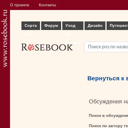
О проекте
Контакты
Сорта
Форум
Уход
Дизайн
Путешес
роз
за
розами
Вернуться к
Обсуждения н
Поиск в обсужден
Поиск по автору т