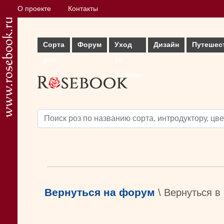
О проекте
Контакты
Сорта
Форум
Уход
Дизайн
Путешес
роз
за
розами
Вернуться на форум
\ Вернуться в