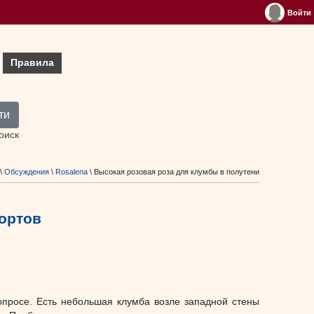
Войти
Правила
ти
оиск
\
Обсуждения
\
Rosalena
\ Высокая розовая роза для клумбы в полутени
ортов
опросе. Есть небольшая клумба возле западной стены