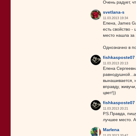
Очень радует, ч
svetlana-s
11.03.2013 19:34
Елена, James Ga
есть свойство - 
место нашла за 
Однозначно в по
fishkasposte07
11.03.2013 20:13
Елена Сергеевна
равнодушной...а
вынашивается, но
вправду, живучи
цвет!))
fishkasposte07
11.03.2013 20:21
Р.S.Правда, пиш
лучшее место. А
Marlena
11.03.2013 20:47