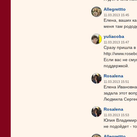
Allegrettto
11.03.2013 15:45
Елена, ваших ка
меня там рододе
yuliacoba
11.03.2013 15:47
Сразу пришла в 
http://www.roseb
Если вас не сму
поддержкой.
Rosalena
11.03.2013 15:51
Елена Ивановна,
задала этот воп
Людмила Сергеев
Rosalena
11.03.2013 15:53
Юлия Владимиров
не подойдет - т
Allegrettto