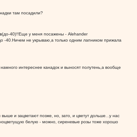
канадки там посадили?
ов(до-40)!!Еще у меня посажены - Alehander
до -40.Ничем не укрываю,а только одним лапником прижала
ни намного интереснее канадок и выносят полутень,а вообще
 выше и зацветают позже, но, зато, и цветут дольше...у нас
ратноцветущую белую - можно, сиреневые розы тоже хорошо