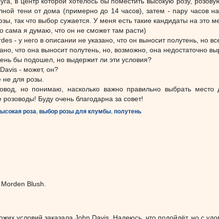
руга, в центр которой хотелось бы поместить высокую розу, розов
лной тени от дома (примерно до 14 часов), затем - пару часов н
озы, так что выбор сужается. У меня есть такие кандидаты на это м
(но сама я думаю, что он не сможет там расти)
rdes - у него в описании не указано, что он выносит полутень, но вс
казано, что она выносит полутень, но, возможно, она недостаточно 
чень бы подошел, но выдержит ли эти условия?
Davis - может, он?
 не для розы.
вод, но понимаю, насколько важно правильно выбрать место 
розоводы! Буду очень благодарна за совет!
ысокая роза
,
выбор розы для клумбы
,
полутень
 Morden Blush.
ожих условий заказала John Davis. Надеюсь, что подойдёт, но с удов