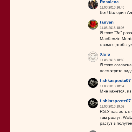
Rosalena
11.03.2013 16:48
Вот! Валерия Ал
tanvan
11.03.2013 18:08
Я тоже "За" роз
MacKenzie.Mord
к земле,чтобы у
Xlora
11.03.2013 18:30
Я тоже согласна
посмотрите виде
fishkasposte07
11.03.2013 18:54
Мне кажется, и
fishkasposte07
11.03.2013 19:02
P.S.У нас есть в
там растут: Wal
растут в полуте