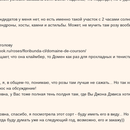
ндидатов у меня нет, но есть именно такой участок с 2 часами сол
ндроны, хосты, камни и астильбы. Может, не мучить там розу воо
голову
ook.ru/roses/floribunda-cl/domaine-de-courson/
щает, что она клаймбер, то Домен как раз для прохладных и тенист
 я, в общем-то, понимаю, что розы там лучше не сажать... Но так хо
рос на обсуждение!
на, у Вас тоже полная тень полдня там, где Вы Джона Дэвиса хот
на, спасибо, я посмотрела этот сорт - буду иметь его в виду... Но 
огда буду думать уже на следующий год, возможно, его и закажу))