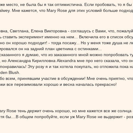
же место, не была бы я так оптимистична. Если пробовать, то я бы
wey. Мне кажется, что Mary Rose для этих условий больше подходи
вна, Светлана, Елена Викторовна - соглашусь с Вами, что, пожалу
ь ставить эксперимент именно на нем... Включила его в список об
нно он хорошо подходит! - тогда посажу... Но у меня тоже душа не 
ировался он на задний план цветника с остинками...
казанного я думаю, что из заказанного мной можно попробовать ту
, но Александра Кирилловна Alexandra мне про него сказала, что о
понравилась! Эту розу я и так хотела покупать, но отложила пока 
den Blush.
о всем, принявшим участие в обсуждении! Мне очень приятно, что
чки все перезимовали хорошо и весна началась прекрасно!
ry Rose тень держит очень хорошо, но мне кажется все же солнца 
тя бы....В общем попробуйте, если уж Mary Rose не выдержит - розу