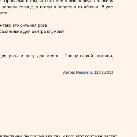
ую. Проблема в том, что это место всю первую половину
а полном солнце, а потом в полутени от яблони. Я уже
есто:
е-таки это сильная роза
выразительна для центра клумбы?
для розы и розу для места... Прошу вашей помощи,
Автор:
Rosalena
, 11.03.2013
ольствием бы послушала тех, у кого этот сорт уже растёт.