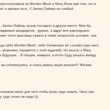
 проголосовала за Morden Blush и Mary Rose,при том, что я
т, и аромат есть. У James Galwey он слабый.
й, James Galway лучше посадить в другое место. Мне бы
суждаемых кандидатов - думаю, а вдруг все единодушно
лежит этого красавца сажать в такие непростые условия, тем
да либо Morden Blush, либо Centenaire de Lourdes (про него
н, возможно справится с этой задачей). Но мысль о Mary
на будущее... В общем, наверно, в итоге буду решать между
 вы откликнулись, и очень важны ваши мнения!!! Желаю
слишком мало для того чтобы розы туда сажать. Часа три-
 туда точно не надо:)))