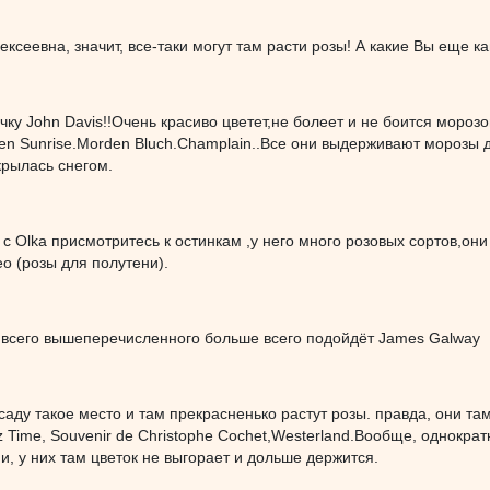
ексеевна, значит, все-таки могут там расти розы! А какие Вы еще 
очку John Davis!!Очень красиво цветет,не болеет и не боится мороз
en Sunrise.Morden Bluch.Champlain..Все они выдерживают морозы 
крылась снегом.
 с Olka присмотритесь к остинкам ,у него много розовых сортов,о
о (розы для полутени).
з всего вышеперечисленного больше всего подойдёт James Galway
 саду такое место и там прекрасненько растут розы. правда, они там
tz Time, Souvenir de Christophe Cochet,Westerland.Вообще, однок
ни, у них там цветок не выгорает и дольше держится.