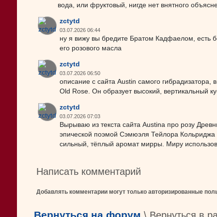
вода, или фруктовый, нигде нет внятного объясн
zctytd
03.07.2026 06:44
ну я вижу вы бредите Братом Кадфаелом, есть б
его розового масла
zctytd
03.07.2026 06:50
описание с сайта Austin самого гибрадизатора
Old Rose. Он образует высокий, вертикальный ку
zctytd
03.07.2026 07:03
Вырываю из текста сайта Austina про розу Древ
эпической поэмой Сэмюэля Тейлора Кольриджа 
сильный, тёплый аромат мирры. Миру использов
Написать комментарий
Добавлять комментарии могут только авторизированные пол
Вернуться на форум
\ Вернуться в р