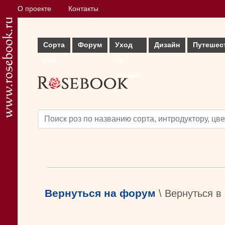
О проекте
Контакты
Сорта
Форум
Уход
Дизайн
Путешес
роз
за
розами
Вернуться на форум
\ Вернуться в