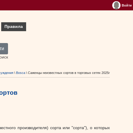
Войти
Правила
ти
оиск
суждения
\
Bosca
\ Саженцы неизвестных сортов в торговых сетях 2025г
ортов
стного производителя) сорта или "сорта"), о которых