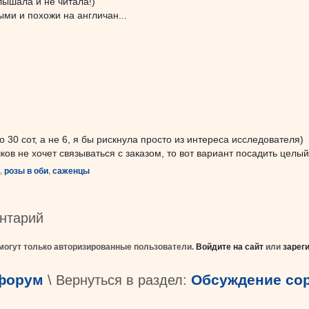
лышала и не читала!)
ми и похожи на англичан...
 30 сот, а не 6, я бы рискнула просто из интереса исследователя)
чков не хочет связываться с заказом, то вот вариант посадить цел
,
розы в оби
,
саженцы
нтарий
могут только авторизированные пользователи.
Войдите на сайт
или
зарег
 форум
Обсуждение со
\ Вернуться в раздел: