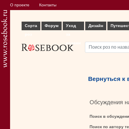
О проекте
Контакты
Сорта
Форум
Уход
Дизайн
Путешес
роз
за
розами
Вернуться к
Обсуждения н
Поиск в обсужден
Поиск по автору т