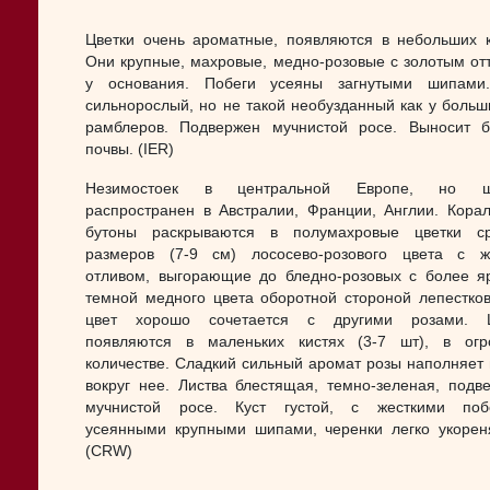
Цветки очень ароматные, появляются в небольших к
Они крупные, махровые, медно-розовые с золотым от
у основания. Побеги усеяны загнутыми шипами.
сильнорослый, но не такой необузданный как у больш
рамблеров. Подвержен мучнистой росе. Выносит 
почвы. (IER)
Незимостоек в центральной Европе, но ш
распространен в Австралии, Франции, Англии. Кора
бутоны раскрываются в полумахровые цветки ср
размеров (7-9 см) лососево-розового цвета с 
отливом, выгорающие до бледно-розовых с более я
темной медного цвета оборотной стороной лепестков
цвет хорошо сочетается с другими розами. Ц
появляются в маленьких кистях (3-7 шт), в ог
количестве. Сладкий сильный аромат розы наполняет 
вокруг нее. Листва блестящая, темно-зеленая, подв
мучнистой росе. Куст густой, с жесткими побе
усеянными крупными шипами, черенки легко укорен
(CRW)