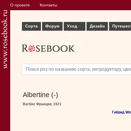
О проекте
Контакты
Сорта
Форум
Уход
Дизайн
Путешес
роз
за
розами
Albertine (-)
Barbier Франция, 1921
Гибрид Wi