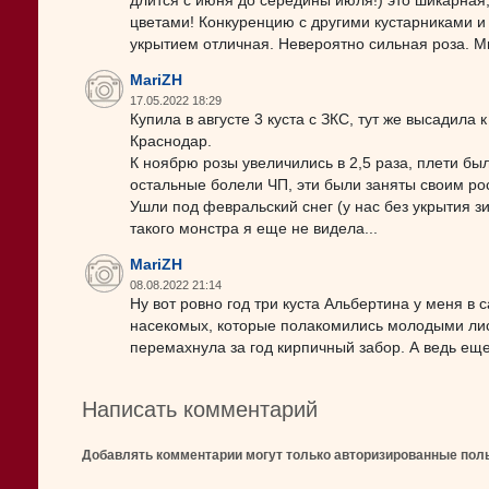
длится с июня до середины июля!) это шикарная
цветами! Конкуренцию с другими кустарниками и
укрытием отличная. Невероятно сильная роза. М
MariZH
17.05.2022 18:29
Купила в августе 3 куста с ЗКС, тут же высадила
Краснодар.
К ноябрю розы увеличились в 2,5 раза, плети был
остальные болели ЧП, эти были заняты своим ро
Ушли под февральский снег (у нас без укрытия з
такого монстра я еще не видела...
MariZH
08.08.2022 21:14
Ну вот ровно год три куста Альбертина у меня в 
насекомых, которые полакомились молодыми лист
перемахнула за год кирпичный забор. А ведь ещ
Написать комментарий
Добавлять комментарии могут только авторизированные пол