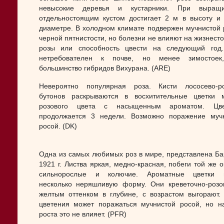
невысокие деревья и кустарники. При выращи
отдельностоящим кустом достигает 2 м в высоту и
диаметре. В холодном климате подвержен мучнистой 
черной пятнистости, но болезни не влияют на жизнесто
розы или способность цвести на следующий год
нетребователен к почве, но менее зимостоек
большинство гибридов Вихурана. (ARE)
Невероятно популярная роза. Кисти лососево-р
бутонов раскрываются в восхитительные цветки 
розового цвета с насыщенным ароматом. Цве
продолжается 3 недели. Возможно поражение муч
росой. (DK)
Одна из самых любимых роз в мире, представлена Ба
1921 г. Листва яркая, медно-красная, побеги той же о
сильнорослые и колючие. Ароматные цветки 
несколько неряшливую форму. Они креветочно-розо
желтым оттенком в глубине, с возрастом выгорают.
цветения может поражаться мучнистой росой, но н
роста это не влияет. (PFR)