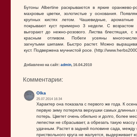
Бутоны Albertine раскрываются в яркие оранжево-р
махровые цветки, золотистые у основания. Появля
крупных кистях летом. Чашевидные, ароматные 
покрывают куст примерно 3 недели. С возрастом 
выгорают до нежно-розового. Листва блестящая, с 
красным отливом. Побеги усеяны многочисле
загнутыми шипами. Быстро растет. Можно выращива
куст. Подвержена мучнистой росе. (http://www.herbs200
Добавлено на сайт:
admin
, 16.04.2010
Комментарии:
Olka
25.07.2014 16:34
Характер она показала с первого же года. К осен
первую зиму потеряла верхушки самых длинных 
потерь. Цветет очень обильно и долго, более ме
лепестки не сбрасывает, а обрезать такую массу 
удачным. Растет в задней половине сада, между 
приствольного круга не жалуется, выдерживает 