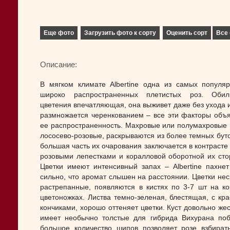
Еще фото
Загрузить фото к сорту
Оценить сорт
Все 
Описание:
В мягком климате Albertine одна из самых популя
широко распространенных плетистых роз. Обиль
цветения впечатляющая, она выживет даже без ухода и
размножается черенкованием – все эти факторы объ
ее распространенность. Махровые или полумахровые 
лососево-розовые, раскрываются из более темных буто
большая часть их очарования заключается в контрасте
розовыми лепестками и коралловой оборотной их сто
Цветки имеют интенсивный запах – Albertine пахнет
сильно, что аромат слышен на расстоянии. Цветки нес
растрепанные, появляются в кистях по 3-7 шт на ко
цветоножках. Листва темно-зеленая, блестящая, с кр
кончиками, хорошо оттеняет цветки. Куст довольно жес
имеет необычно толстые для гибрида Вихурана поб
большое количество шипов позволяет розе взбират