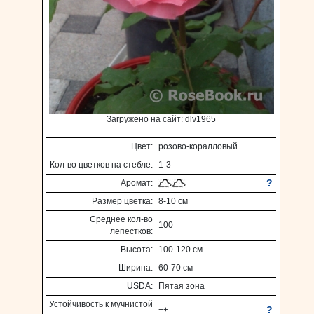
Загружено на сайт: dlv1965
Цвет:
розово-коралловый
Кол-во цветков на стебле:
1-3
?
Аромат:
Размер цветка:
8-10 см
Среднее кол-во
100
лепестков:
Высота:
100-120 см
Ширина:
60-70 см
USDA:
Пятая зона
Устойчивость к мучнистой
?
++