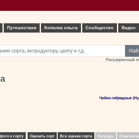
Путешествия
Копилка опыта
Сообщество
Видео
Най
Расширенный п
na
Чайно-гибридные (Hyb
фото к сорту
Оценить сорт
Все оценки сорта
Награды
Отмечен н