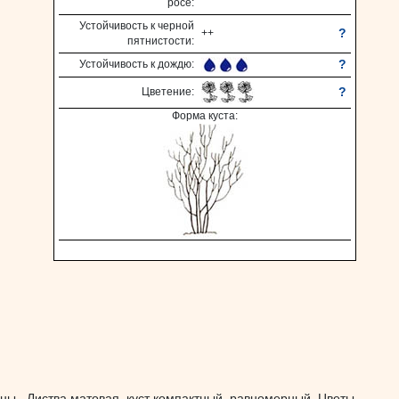
росе:
Устойчивость к черной
?
++
пятнистости:
?
Устойчивость к дождю:
?
Цветение:
Форма куста:
ны . Листва матовая, куст компактный, равномерный. Цветы