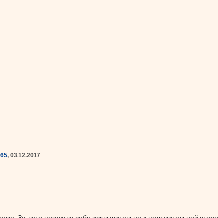
965
, 03.12.2017
одке. За лето показала себя исключительно с положительной сторо