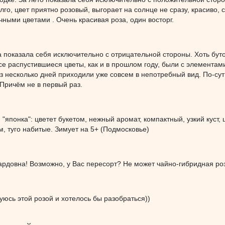
лго, цвет приятно розовый, выгорает на солнце не сразу, красиво, 
ыми цветами . Очень красивая роза, один восторг.
а показала себя исключительно с отрицательной стороны. Хоть буто
все распустившиеся цветы, как и в прошлом году, были с элементам
ез несколько дней приходили уже совсем в непотребный вид. По-сут
Причём не в первый раз.
"японка": цветет букетом, нежный аромат, компактный, узкий куст,
, туго набитые. Зимует на 5+ (Подмосковье)
ардовна! Возможно, у Вас пересорт? Не может чайно-гибридная ро
уюсь этой розой и хотелось бы разобраться))