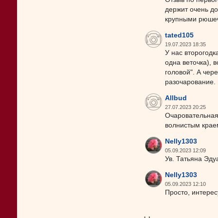
держит очень до
крупными рюшечн
tated105
19.07.2023 18:35
У нас второгодк
одна веточка), 
головой". А чер
разочарование. 
Allbud
27.07.2023 20:25
Очаровательная 
волнистым краем
Nelly1303
05.09.2023 12:09
Ув. Татьяна Эду
Nelly1303
05.09.2023 12:10
Просто, интерес