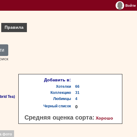
Войти
Правила
ти
оиск
Добавить в:
Хотелки
66
Коллекцию
31
rid Tea)
Любимцы
4
Черный список
0
Средняя оценка сорта:
Хорошо
а фото