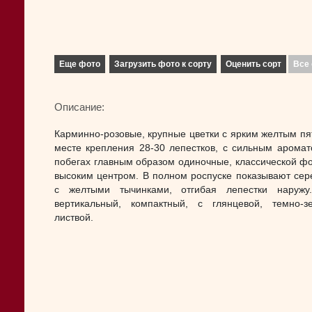
Еще фото
Загрузить фото к сорту
Оценить сорт
Все 
Описание:
Карминно-розовые, крупные цветки с ярким желтым пя
месте крепления 28-30 лепестков, с сильным аромат
побегах главным образом одиночные, классической ф
высоким центром. В полном роспуске показывают сер
с желтыми тычинками, отгибая лепестки наружу
вертикальный, компактный, с глянцевой, темно-з
листвой.