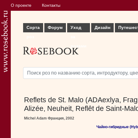
О проекте
Контакты
Сорта
Форум
Уход
Дизайн
Путешес
роз
за
розами
Reflets de St. Malo (ADAexlya, Frag
Alizée, Neuheit, Reflêt de Saint-Mal
Michel Adam Франция, 2002
Чайно-гибридные (Hybr