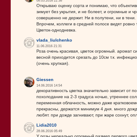
08.03.2016 22:38
Открываю оценку сорта и понимаю, что объективн
зимует без укрытия, и не болеет, и огромные и ч
совершенно не держит. Ни в полутени, ни в тени. 
Впрочем, коллеги в средней полосе видят ровно ту
Цветок-однодневка.
vlada_liulchenko
11.06.2016 21:31
Роза очень красивая, цветок огромный. аромат 
весной приходится срезать до 10см т.к. инфекцио
(очень хрупкая).
Giessen
14.06.2016 14:54
декоративность цветка значительно зависит от по
похолодание на 2-3 градуса ночью, утреннее сол
переменная облачность, можно даже кратковоеме
прекрасны, держатся минимум 4 дня. много дождя
любят. при дожде загнивают, при жаре сохнут, о
Lidia2010
28.06.2016 05:49
У розы нереально огромный размер первого цве