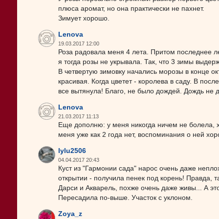
плюса аромат, но она практически не пахнет.
Зимует хорошо.
Lenova
19.03.2017 12:00
Роза радовала меня 4 лета. Притом последнее ле
я тогда розы не укрывала. Так, что 3 зимы выдер
В четвертую зимовку начались морозы в конце окт
красивая. Когда цветет - королева в саду. В посл
все вытянула! Благо, не было дождей. Дождь не д
Lenova
21.03.2017 11:13
Еще дополню: у меня никогда ничем не болела, хот
меня уже как 2 года нет, воспоминания о ней хо
lylu2506
04.04.2017 20:43
Куст из "Гармонии сада" нарос очень даже непл
открытии - получила пенек под корень! Правда, т
Дарси и Акварель, похже очень даже живы... А эт
Пересадила по-выше. Участок с уклоном.
Zoya_z