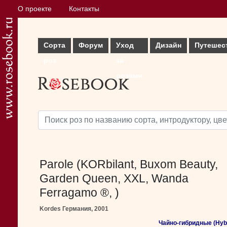
О проекте
Контакты
Сорта
Форум
Уход
Дизайн
Путешес
роз
за
розами
Parole (KORbilant, Buxom Beauty,
Garden Queen, XXL, Wanda
Ferragamo ®, )
Kordes Германия, 2001
Чайно-гибридные (Hybr