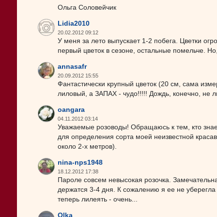
Ольга Соловейчик
Lidia2010
20.02.2012 09:12
У меня за лето выпускает 1-2 побега. Цветки огр
первый цветок в сезоне, остальные помельче. Но
annasafr
20.09.2012 15:55
Фантастически крупный цветок (20 см, сама измеря
лиловый, а ЗАПАХ - чудо!!!!! Дождь, конечно, не л
oangara
04.11.2012 03:14
Уважаемые розоводы! Обращаюсь к тем, кто знает
для определения сорта моей неизвестной красав
около 2-х метров).
nina-nps1948
18.12.2012 17:38
Пароле совсем невысокая розочка. Замечательна
держатся 3-4 дня. К сожалению я ее не уберегла
теперь лилеять - очень...
Olka