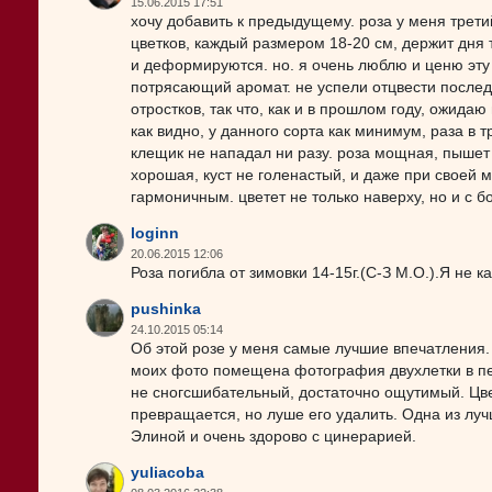
15.06.2015 17:51
хочу добавить к предыдущему. роза у меня третий
цветков, каждый размером 18-20 см, держит дня
и деформируются. но. я очень люблю и ценю эту 
потрясающий аромат. не успели отцвести послед
отростков, так что, как и в прошлом году, ожида
как видно, у данного сорта как минимум, раза в
клещик не нападал ни разу. роза мощная, пышет
хорошая, куст не голенастый, и даже при своей
гармоничным. цветет не только наверху, но и с бо
loginn
20.06.2015 12:06
Роза погибла от зимовки 14-15г.(С-З М.О.).Я не к
pushinka
24.10.2015 05:14
Об этой розе у меня самые лучшие впечатления. 
моих фото помещена фотография двухлетки в пер
не сногсшибательный, достаточно ощутимый. Цве
превращается, но луше его удалить. Одна из лу
Элиной и очень здорово с цинерарией.
yuliacoba