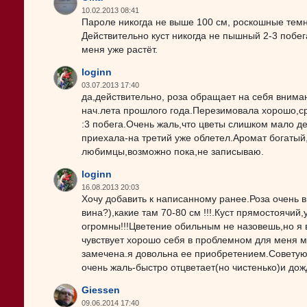
10.02.2013 08:41
Пароле никогда не выше 100 см, роскошные темн
Действительно куст никогда не пышный 2-3 побега
меня уже растёт.
loginn
03.07.2013 17:40
да,действительно, роза обращает на себя внима
нач.лета прошлого года.Перезимовала хорошо,ср
:3 побега.Очень жаль,что цветы слишком мало де
приехала-на третий уже облетел.Аромат богатый
любимцы,возможно пока,не записываю.
loginn
16.08.2013 20:03
Хочу добавить к написанному ранее.Роза очень в
вина?),какие там 70-80 см !!!.Куст прямостоячий
огромны!!!Цветение обильным не назовешь,но я 
чувствует хорошо себя в проблемном для меня м
замечена.я довольна ее приобретением.Советую с
очень жаль-быстро отцветает(но чистенько)и дож
Giessen
09.06.2014 17:40