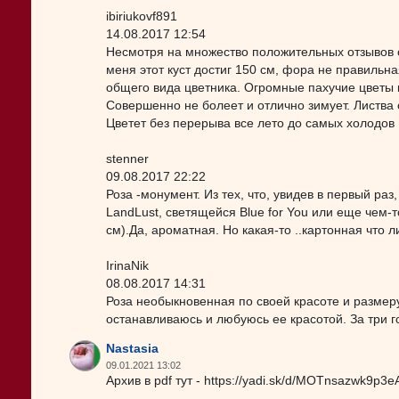
ibiriukovf891
14.08.2017 12:54
Несмотря на множество положительных отзывов об
меня этот куст достиг 150 см, фора не правильна
общего вида цветника. Огромные пахучие цветы к
Совершенно не болеет и отлично зимует. Листва 
Цветет без перерыва все лето до самых холодов
stenner
09.08.2017 22:22
Роза -монумент. Из тех, что, увидев в первый раз
LandLust, светящейся Blue for You или еще чем-то
см).Да, ароматная. Но какая-то ..картонная что ли
IrinaNik
08.08.2017 14:31
Роза необыкновенная по своей красоте и размеру
останавливаюсь и любуюсь ее красотой. За три го
Nastasia
09.01.2021 13:02
Архив в pdf тут - https://yadi.sk/d/MOTnsazwk9p3