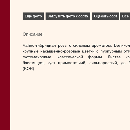
Еще фото
Загрузить фото к сорту
Оценить сорт
Все 
Описание:
Чайно-гибридная розы с сильным ароматом. Велико
крупные насыщенно-розовые цветки с пурпурным отт
густомахровые, классической формы. Листва кр
блестящая, куст прямостоячий, сильнорослый, до 
(KOR)