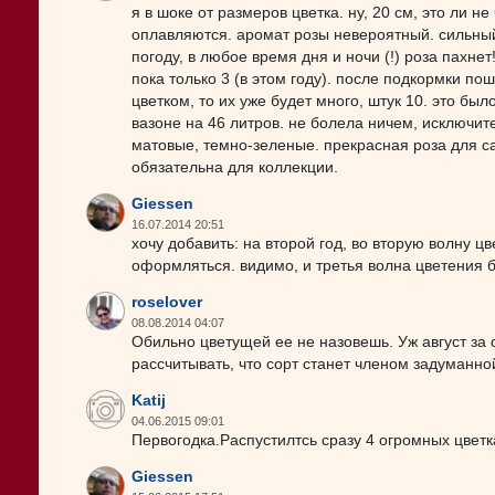
я в шоке от размеров цветка. ну, 20 см, это ли н
оплавляются. аромат розы невероятный. сильны
погоду, в любое время дня и ночи (!) роза пахне
пока только 3 (в этом году). после подкормки по
цветком, то их уже будет много, штук 10. это бы
вазоне на 46 литров. не болела ничем, исключит
матовые, темно-зеленые. прекрасная роза для сад
обязательна для коллекции.
Giessen
16.07.2014 20:51
хочу добавить: на второй год, во вторую волну цв
оформляться. видимо, и третья волна цветения 
roselover
08.08.2014 04:07
Обильно цветущей ее не назовешь. Уж август за 
рассчитывать, что сорт станет членом задуманной
Katij
04.06.2015 09:01
Первогодка.Распустилтсь сразу 4 огромных цвет
Giessen