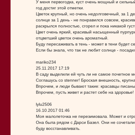
У меня первогодка, куст очень мощный и сильный
год достиг этой отметки.
Цветок крупный, но очень недолговечный, за 1 д
солнце за 1 день - не понравился совсем, красив
раскрылся полностью, сгорел и пока никакой гус
Цвет очень яркий, красивый насыщенный пурпурн
отцветший цветок очень ароматный.
Буду пересаживать в тень - может в тени будет с
Если бы знала, что так не любит солнце - посадил
mariko234
25.11.2017 17:19
В саду выделили ей чуть ли не самое почетное м
Соглашусь со stenner! Броская внешность, крупна
Впрочем, и люди бывают такие: красавцы писаные
Впрочем, пусть живет и растет себе на здоровье!
lylu2506
16.10.2017 01:46
Моя малолеточка не перезимовала. Может и отро
Она была рядом с Дарси Базел. Они не сочетались
буду восстанавливать.