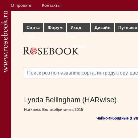
О проекте
Контакты
Сорта
Форум
Уход
Дизайн
Путешес
роз
за
розами
Lynda Bellingham (HARwise)
Harkness Великобритания, 2015
Чайно-гибридные (Hybr