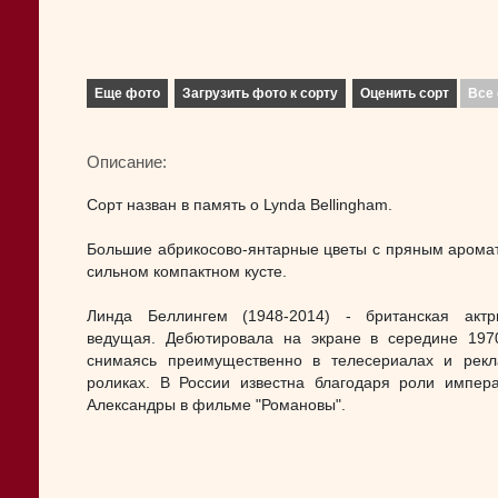
Еще фото
Загрузить фото к сорту
Оценить сорт
Все 
Описание:
Сорт назван в память о Lynda Bellingham.
Большие абрикосово-янтарные цветы с пряным арома
сильном компактном кусте.
Линда Беллингем (1948-2014) - британская акт
ведущая. Дебютировала на экране в середине 1970-
снимаясь преимущественно в телесериалах и рек
роликах. В России известна благодаря роли импер
Александры в фильме "Романовы".